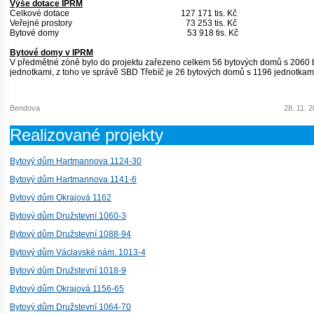
Výše dotace IPRM
Celkové dotace 127 171 tis. Kč
Veřejné prostory 73 253 tis. Kč
Bytové domy 53 918 tis. Kč
Bytové domy v IPRM
V předmětné zóně bylo do projektu zařezeno celkem 56 bytových domů s 2060 
jednotkami, z toho ve správě SBD Třebíč je 26 bytových domů s 1196 jednotkam
Bendova
28. 11. 
Realizované projekty
Bytový dům Hartmannova 1124-30
Bytový dům Hartmannova 1141-6
Bytový dům Okrajová 1162
Bytový dům Družstevní 1060-3
Bytový dům Družstevní 1088-94
Bytový dům Václavské nám. 1013-4
Bytový dům Družstevní 1018-9
Bytový dům Okrajová 1156-65
Bytový dům Družstevní 1064-70