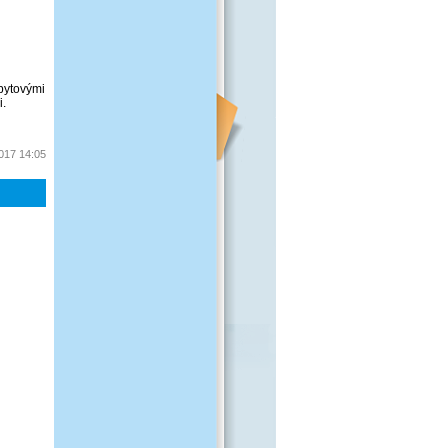
bytovými
i.
2017 14:05