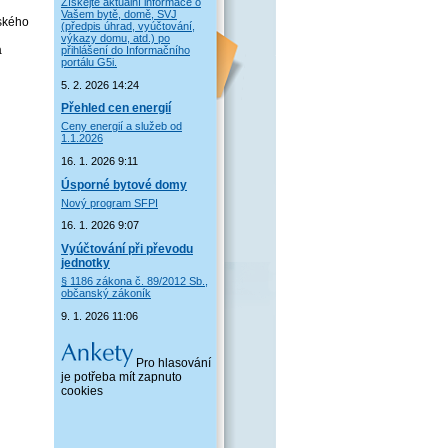
Získejte aktuální informace o
Vašem bytě, domě, SVJ
pského
(předpis úhrad, vyúčtování,
výkazy domu, atd.) po
a
přihlášení do Informačního
portálu G5i.
5. 2. 2026 14:24
Přehled cen energií
Ceny energií a služeb od
1.1.2026
16. 1. 2026 9:11
Úsporné bytové domy
Nový program SFPI
16. 1. 2026 9:07
Vyúčtování při převodu
jednotky
§ 1186 zákona č. 89/2012 Sb.,
občanský zákoník
9. 1. 2026 11:06
Pro hlasování
je potřeba mít zapnuto
cookies