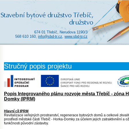
674 01 Třebíč, Nerudova 1190/3
568 610 160,
info@sbd-tr.cz
,
www.sbd-tr.cz
Stručný popis projektu
Popis Integrovaného plánu rozvoje města Třebíč - zóna H
Domky (IPRM)
Hlavní cíl IPRM
Revitalizace veřejných prostranství, regenerace bytových domů a celkové zkvali
prostředí městské části Třebíč - Horka-Domky za účelem jejich zatraktivnění a ož
funkčnosti původní zástavby.