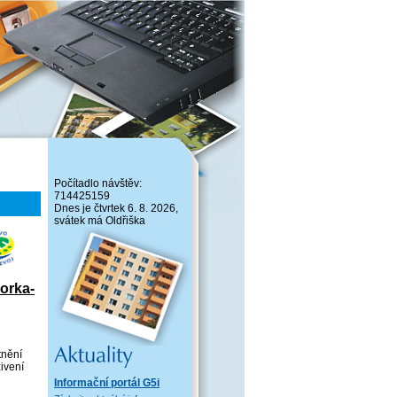
Počítadlo návštěv:
714425159
Dnes je čtvrtek 6. 8. 2026,
svátek má Oldřiška
orka-
tnění
ivení
Informační portál G5i