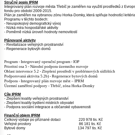
Stručný popis IPRM
Integrovaný plán rozvoje města Třebíč je zaměřen na využití prostředků z Evro
fondu pro období 2009-2015.
Plán je zaměřen na vybranou zónu Horka-Domky, která splňuje hodnotící kritéri
Programu v těchto bodech:
- Neuspokojivý demografický vývoj
- Nízká míra hospodářské aktivity
- Poměrně nízká úroveň hodnoty nemovitostí
Plánované aktivity
- Revitalizace veřejných prostranství
- Regenerace bytovýh domů
Program - Integrovaný operační program - IOP
Prioritní osa 5 - Národní podpora územního rozvoje
Oblast intervence 5.2 - Zlepšení prostředí v problémových sídlištích
Podporovaná aktivita 5.2b) - Regenerace bytových domů
Podpora - Integrovaný plán rozvoje měst – IPRM
Územní zaměření podpory - Třebíč, zóna Horka-Domky
Cíle IPRM
- Zlepšení kvality veřejných prostranství
- Zlepšení kvality bydlení místních obyvatel
- Podpora sociální integrace a občanské vybavenosti
Finanční objem IPRM
Celkový výdaje po přiznané dotaci 220 978 tis. Kč
Veřejné prostory 86 181 tis. Kč
Bytové domy 134 797 tis. Kč