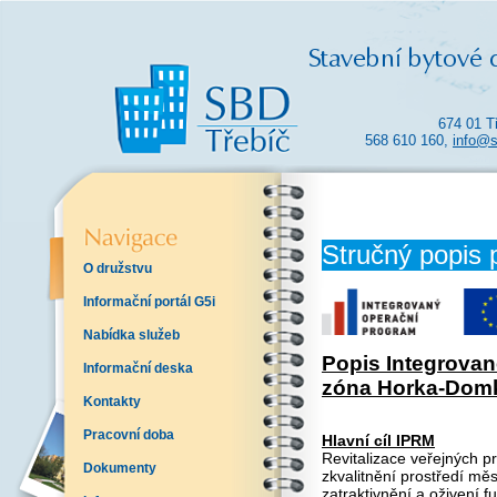
674 01 T
568 610 160,
info@s
Stručný popis 
O družstvu
Informační portál G5i
Nabídka služeb
Popis Integrovan
Informační deska
zóna Horka-Domk
Kontakty
Pracovní doba
Hlavní cíl IPRM
Revitalizace veřejných p
Dokumenty
zkvalitnění prostředí mě
zatraktivnění a oživení f