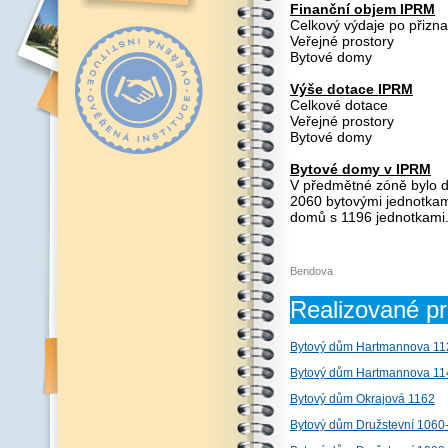
Finanční objem IPRM
Celkový výdaje po p
Veřejné pros
Bytové dom
Výše dotace IPRM
Celkové dot
Veřejné pros
Bytové do
Bytové domy v IPRM
V předmětné zóně bylo d
2060 bytovými jednotkam
domů s 1196 jednotkami
Bendova
Realizované pr
Bytový dům Hartmannova 11
Bytový dům Hartmannova 11
Bytový dům Okrajová 1162
Bytový dům Družstevní 1060