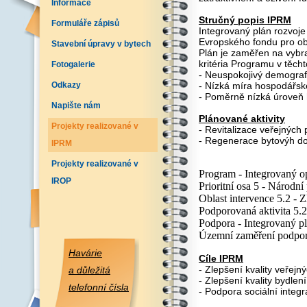
Informace
Stručný popis IPRM
Formuláře zápisů
Integrovaný plán rozvoje
Evropského fondu pro o
Stavební úpravy v bytech
Plán je zaměřen na vybr
kritéria Programu v těch
Fotogalerie
- Neuspokojivý demograf
Odkazy
- Nízká míra hospodářské
- Poměrně nízká úroveň 
Napište nám
Plánované aktivity
Projekty realizované v
- Revitalizace veřejných 
- Regenerace bytovýh 
IPRM
Projekty realizované v
Program - Integrovaný o
IROP
Prioritní osa 5 - Národn
Oblast intervence 5.2 - Z
Podporovaná aktivita 5.
Podpora - Integrovaný p
Územní zaměření podpor
Havárie
Cíle IPRM
- Zlepšení kvality veřejn
a důležitá
- Zlepšení kvality bydlen
telefonní čísla
- Podpora sociální integ