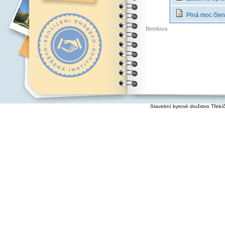
Plná moc člen
Bendova
Stavební bytové družstvo Třebí