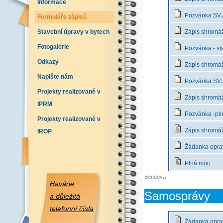
Informace
Pozvánka SVJ 
Formuláře zápisů
Stavební úpravy v bytech
Zápis shromážd
Fotogalerie
Pozvánka - st
Odkazy
Zápis shromáž
Napište nám
Pozvánka SVJ 
Projekty realizované v
Zápis shromáž
IPRM
Pozvánka -pln
Projekty realizované v
Zápis shromážd
IROP
Žádanka opra
Plná moc
Bendova
Havárie
Samosprávy
a důležitá
telefonní čísla
Žádanka opra