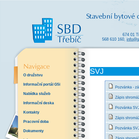
674 01 T
568 610 160,
info@s
SVJ
O družstvu
Informační portál G5i
Pozvánka - zá
Nabídka služeb
Zápis shromáž
Informační deska
Pozvánka SVJ 
Kontakty
Zápis shromáž
Pracovní doba
Pozvánka SVJ -
Dokumenty
Zápis shromáž