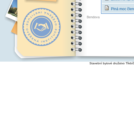
Plná moc člen
Bendova
Stavební bytové družstvo Třebí