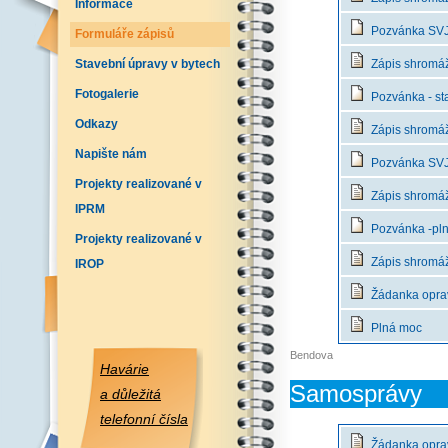
Informace
Pozvánka SVJ 
Formuláře zápisů
Stavební úpravy v bytech
Zápis shromážd
Fotogalerie
Pozvánka - st
Odkazy
Zápis shromáž
Napište nám
Pozvánka SVJ 
Projekty realizované v
Zápis shromáž
IPRM
Pozvánka -pln
Projekty realizované v
Zápis shromážd
IROP
Žádanka opra
Plná moc
Bendova
Havárie
Samosprávy
a důležitá
telefonní čísla
Žádanka opra