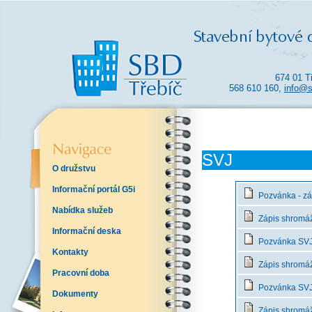
674 01 T
568 610 160,
info@s
SVJ
O družstvu
Informační portál G5i
Pozvánka - zá
Nabídka služeb
Zápis shromáž
Informační deska
Pozvánka SVJ 
Kontakty
Zápis shromáž
Pracovní doba
Pozvánka SVJ -
Dokumenty
Zápis shromáž