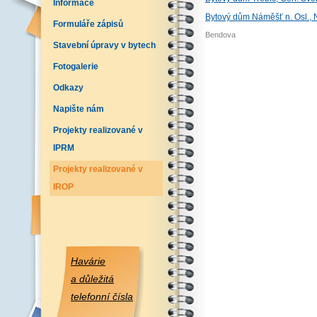
Informace
Bytový dům Náměšť n. Osl., 
Formuláře zápisů
Bendova
Stavební úpravy v bytech
Fotogalerie
Odkazy
Napište nám
Projekty realizované v
IPRM
Projekty realizované v
IROP
Havárie
a důležitá
telefonní čísla