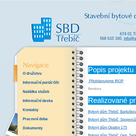
674 01 T
568 610 160,
info@s
Popis projektu
O družstvu
Představujeme IROP
Informační portál G5i
Bendova
Nabídka služeb
Realizované pr
Informační deska
Kontakty
Bytový dům Třebíč, Bartuško
Pracovní doba
Bytový dům Třebíč, Spojenců
Bytový dům Opatov 175
Dokumenty
Bytový dům Třebíč, Gen. Sv