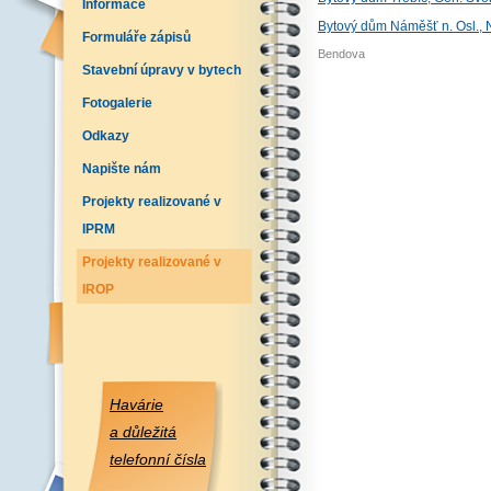
Informace
Bytový dům Náměšť n. Osl., 
Formuláře zápisů
Bendova
Stavební úpravy v bytech
Fotogalerie
Odkazy
Napište nám
Projekty realizované v
IPRM
Projekty realizované v
IROP
Havárie
a důležitá
telefonní čísla