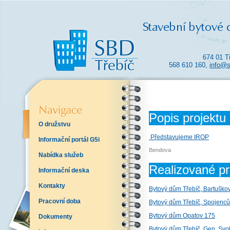
674 01 T
568 610 160,
info@s
Popis projektu
O družstvu
Představujeme IROP
Informační portál G5i
Bendova
Nabídka služeb
Realizované pr
Informační deska
Kontakty
Bytový dům Třebíč, Bartuško
Pracovní doba
Bytový dům Třebíč, Spojenců
Bytový dům Opatov 175
Dokumenty
Bytový dům Třebíč, Gen. Sv