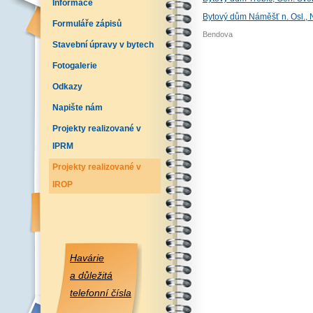
Informace
Bytový dům Náměšť n. Osl., 
Formuláře zápisů
Bendova
Stavební úpravy v bytech
Fotogalerie
Odkazy
Napište nám
Projekty realizované v
IPRM
Projekty realizované v
IROP
Havárie
a důležitá
telefonní čísla