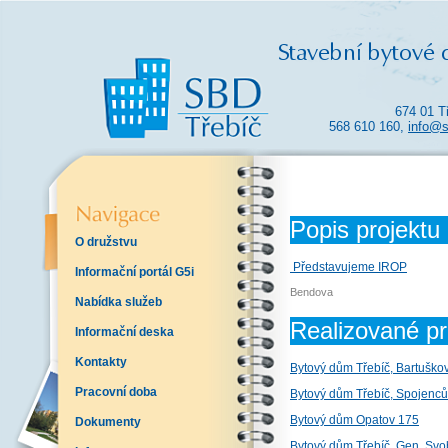
674 01 T
568 610 160,
info@s
Popis projektu
O družstvu
Představujeme IROP
Informační portál G5i
Bendova
Nabídka služeb
Realizované pr
Informační deska
Kontakty
Bytový dům Třebíč, Bartuško
Pracovní doba
Bytový dům Třebíč, Spojenců
Bytový dům Opatov 175
Dokumenty
Bytový dům Třebíč, Gen. Sv