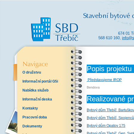
674 01 T
568 610 160,
info@s
Popis projektu
O družstvu
Představujeme IROP
Informační portál G5i
Bendova
Nabídka služeb
Realizované pr
Informační deska
Kontakty
Bytový dům Třebíč, Bartuško
Pracovní doba
Bytový dům Třebíč, Spojenců
Bytový dům Opatov 175
Dokumenty
Bytový dům Třebíč, Gen. Sv