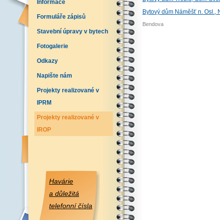
Informace
Bytový dům Náměšť n. Osl., 
Formuláře zápisů
Bendova
Stavební úpravy v bytech
Fotogalerie
Odkazy
Napište nám
Projekty realizované v
IPRM
Projekty realizované v
IROP
Havárie
a důležitá
telefonní čísla