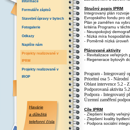
Informace
Stručný popis IPRM
Formuláře zápisů
Integrovaný plán rozvoje
Evropského fondu pro o
Stavební úpravy v bytech
Plán je zaměřen na vybr
kritéria Programu v těch
Fotogalerie
- Neuspokojivý demograf
Odkazy
- Nízká míra hospodářské
- Poměrně nízká úroveň 
Napište nám
Plánované aktivity
Projekty realizované v
- Revitalizace veřejných 
- Regenerace bytovýh 
IPRM
Projekty realizované v
Program - Integrovaný o
IROP
Prioritní osa 5 - Národn
Oblast intervence 5.2 - Z
Podporovaná aktivita 5.
Podpora - Integrovaný p
Územní zaměření podpor
Havárie
Cíle IPRM
- Zlepšení kvality veřejn
a důležitá
- Zlepšení kvality bydlen
telefonní čísla
- Podpora sociální integ