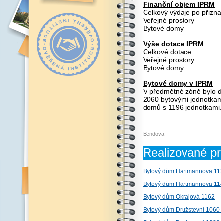
Finanční objem IPRM
Celkový výdaje po p
Veřejné pros
Bytové dom
Výše dotace IPRM
Celkové dot
Veřejné pros
Bytové do
Bytové domy v IPRM
V předmětné zóně bylo d
2060 bytovými jednotkam
domů s 1196 jednotkami
Bendova
Realizované pr
Bytový dům Hartmannova 11
Bytový dům Hartmannova 11
Bytový dům Okrajová 1162
Bytový dům Družstevní 1060