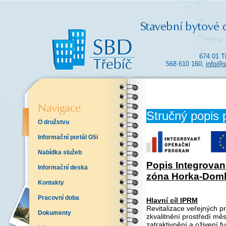
674 01 T
568 610 160,
info@s
Stručný popis 
O družstvu
Informační portál G5i
Nabídka služeb
Popis Integrovan
Informační deska
zóna Horka-Domk
Kontakty
Pracovní doba
Hlavní cíl IPRM
Revitalizace veřejných p
Dokumenty
zkvalitnění prostředí mě
zatraktivnění a oživení f