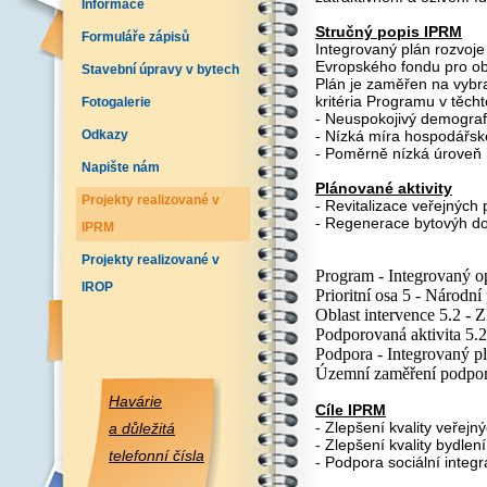
Informace
Stručný popis IPRM
Formuláře zápisů
Integrovaný plán rozvoje
Evropského fondu pro o
Stavební úpravy v bytech
Plán je zaměřen na vybr
kritéria Programu v těch
Fotogalerie
- Neuspokojivý demograf
Odkazy
- Nízká míra hospodářské
- Poměrně nízká úroveň 
Napište nám
Plánované aktivity
Projekty realizované v
- Revitalizace veřejných 
- Regenerace bytovýh 
IPRM
Projekty realizované v
Program - Integrovaný o
IROP
Prioritní osa 5 - Národn
Oblast intervence 5.2 - Z
Podporovaná aktivita 5.
Podpora - Integrovaný p
Územní zaměření podpor
Havárie
Cíle IPRM
- Zlepšení kvality veřejn
a důležitá
- Zlepšení kvality bydlen
telefonní čísla
- Podpora sociální integ