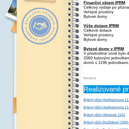
Finanční objem IPRM
Celkový výdaje po p
Veřejné pros
Bytové dom
Výše dotace IPRM
Celkové dot
Veřejné pros
Bytové do
Bytové domy v IPRM
V předmětné zóně bylo d
2060 bytovými jednotkam
domů s 1196 jednotkami
Bendova
Realizované pr
Bytový dům Hartmannova 11
Bytový dům Hartmannova 11
Bytový dům Okrajová 1162
Bytový dům Družstevní 1060