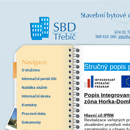
674 01 T
568 610 160,
info@s
Stručný popis 
O družstvu
Informační portál G5i
Nabídka služeb
Popis Integrovan
Informační deska
zóna Horka-Domk
Kontakty
Pracovní doba
Hlavní cíl IPRM
Revitalizace veřejných p
Dokumenty
zkvalitnění prostředí mě
zatraktivnění a oživení f