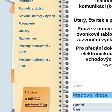
telefo
Informace
komunikaci
(k
Formuláře zápisů
Stavební úpravy v bytech
Úterý, čtvrtek a
Fotogalerie
Pouze v nutnýc
Odkazy
zvonkové tablo
Napište nám
zazvonění vyčke
Projekty realizované v
Pro předání do
IPRM
elektronicko
vchodových
Projekty realizované v
vyz
IROP
Bendova
Havárie
Pracovní doba
a důležitá
telefonní čísla
Pondělí
Úterý