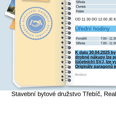
Středa
Čtvrtek
Pátek
OD 11.30 DO 12.00 JE
Úřední hodiny
Pondělí
7:00 - 11:3
Středa
7:00 - 11:3
K datu 30.04.2025 by
drobné nákupy lze p
(účetních) SVJ, lze v
Originály paragonů je
Bendova
Stavební bytové družstvo Třebíč, Re