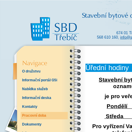
674 01 T
568 610 160,
info@s
Úřední hodiny
O družstvu
Stavební by
Informační portál G5i
oznamu
Nabídka služeb
je pro veř
Informační deska
Pondělí 
Kontakty
Středa 7
Pracovní doba
Dokumenty
Pro vyřízení Va