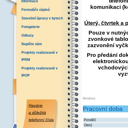
telefo
Informace
komunikaci
(k
Formuláře zápisů
Stavební úpravy v bytech
Úterý, čtvrtek a
Fotogalerie
Pouze v nutnýc
Odkazy
zvonkové tablo
Napište nám
zazvonění vyčke
Projekty realizované v
Pro předání do
IPRM
elektronicko
vchodových
Projekty realizované v
vyz
IROP
Bendova
Havárie
Pracovní doba
a důležitá
telefonní čísla
Pondělí
Úterý