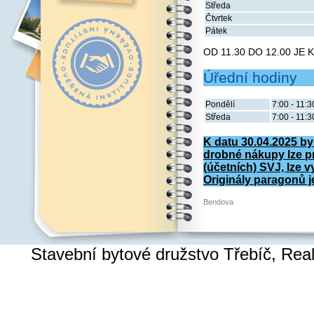
Středa
Čtvrtek
Pátek
OD 11.30 DO 12.00 JE
Úřední hodiny
Pondělí
7:00 - 11:3
Středa
7:00 - 11:3
K datu 30.04.2025 by
drobné nákupy lze p
(účetních) SVJ, lze v
Originály paragonů je
Bendova
Stavební bytové družstvo Třebíč, Re