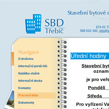
674 01 T
568 610 160,
info@s
Úřední hodiny
O družstvu
Stavební by
Informační portál G5i
oznamu
Nabídka služeb
je pro veř
Informační deska
Pondělí 
Kontakty
Středa 7
Pracovní doba
Dokumenty
Pro vyřízení Va