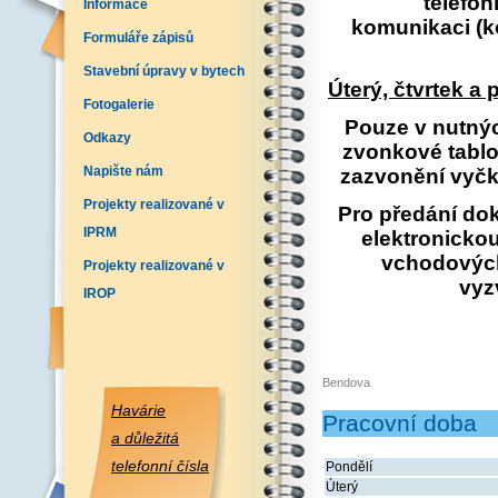
telefo
Informace
komunikaci
(k
Formuláře zápisů
Stavební úpravy v bytech
Úterý, čtvrtek a
Fotogalerie
Pouze v nutnýc
Odkazy
zvonkové tablo
Napište nám
zazvonění vyčke
Projekty realizované v
Pro předání do
IPRM
elektronicko
vchodových
Projekty realizované v
vyz
IROP
Bendova
Havárie
Pracovní doba
a důležitá
telefonní čísla
Pondělí
Úterý