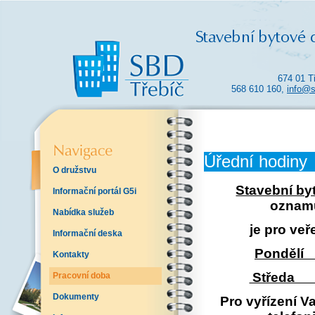
674 01 T
568 610 160,
info@s
Úřední hodiny
O družstvu
Stavební by
Informační portál G5i
oznamu
Nabídka služeb
je pro veř
Informační deska
Pondělí 
Kontakty
Středa 7
Pracovní doba
Dokumenty
Pro vyřízení Va