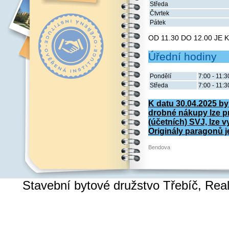
Středa
Čtvrtek
Pátek
OD 11.30 DO 12.00 JE
Úřední hodiny
Pondělí
7:00 - 11:3
Středa
7:00 - 11:3
K datu 30.04.2025 by
drobné nákupy lze p
(účetních) SVJ, lze v
Originály paragonů je
Bendova
Stavební bytové družstvo Třebíč, Re