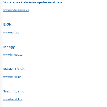
Vodárenská akciová společnost, a.s.
www.vodarenska.cz
E.ON
www.eon.cz
Innogy
www.innogy.cz
Město Třebíč
www.trebic.cz
Trebilift, s.r.o.
www.trebilift.cz