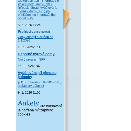
Získejte aktuální informace o
Vašem bytě, domě, SVJ
(předpis úhrad, vyúčtování,
výkazy domu, atd.) po
přihlášení do Informačního
portálu G5i.
5. 2. 2026 14:24
Přehled cen energií
Ceny energií a služeb od
1.1.2026
16. 1. 2026 9:11
Úsporné bytové domy
Nový program SFPI
16. 1. 2026 9:07
Vyúčtování při převodu
jednotky
§ 1186 zákona č. 89/2012 Sb.,
občanský zákoník
9. 1. 2026 11:06
Pro hlasování
je potřeba mít zapnuto
cookies