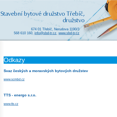
674 01 Třebíč, Nerudova 1190/3
568 610 160,
info@sbd-tr.cz
,
www.sbd-tr.cz
Odkazy
Svaz českých a moravských bytových družstev
www.scmbd.cz
TTS - energo s.r.o.
www.tts.cz