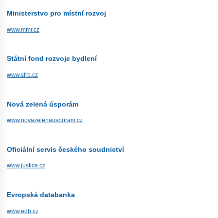
Ministerstvo pro místní rozvoj
www.mmr.cz
Státní fond rozvoje bydlení
www.sfrb.cz
Nová zelená úsporám
www.novazelenausporam.cz
Oficiální servis českého soudnictví
www.justice.cz
Evropská databanka
www.edb.cz