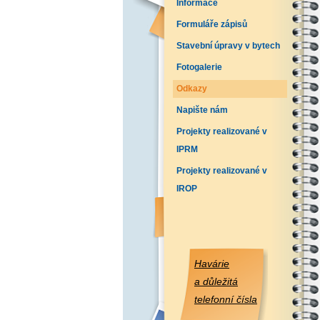
Informace
Formuláře zápisů
Stavební úpravy v bytech
Fotogalerie
Odkazy
Napište nám
Projekty realizované v
IPRM
Projekty realizované v
IROP
Havárie
a důležitá
telefonní čísla