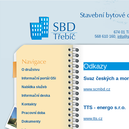
674 01 T
568 610 160,
info@s
Odkazy
O družstvu
Svaz českých a mor
Informační portál G5i
Nabídka služeb
www.scmbd.cz
Informační deska
Kontakty
TTS - energo s.r.o.
Pracovní doba
www.tts.cz
Dokumenty