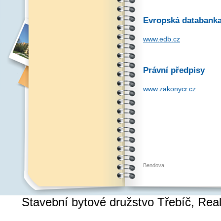
Evropská databank
www.edb.cz
Právní předpisy
www.zakonycr.cz
Bendova
Stavební bytové družstvo Třebíč, Re