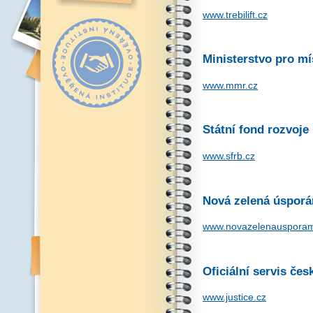
www.trebilift.cz
Ministerstvo pro mí
www.mmr.cz
Státní fond rozvoje
www.sfrb.cz
Nová zelená úspor
www.novazelenausporam
Oficiální servis če
www.justice.cz