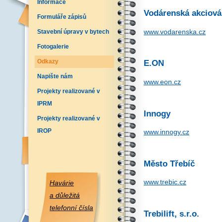
Informace
Vodárenská akciová 
Formuláře zápisů
www.vodarenska.cz
Stavební úpravy v bytech
Fotogalerie
Odkazy
E.ON
Napište nám
www.eon.cz
Projekty realizované v
IPRM
Innogy
Projekty realizované v
IROP
www.innogy.cz
Město Třebíč
www.trebic.cz
Havárie
a důležitá
telefonní čísla
Trebilift, s.r.o.