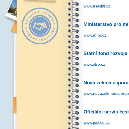
www.trebilift.cz
Ministerstvo pro mí
www.mmr.cz
Státní fond rozvoje
www.sfrb.cz
Nová zelená úspor
www.novazelenausporam
Oficiální servis če
www.justice.cz