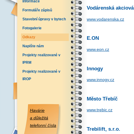
Informace
Vodárenská akciová 
Formuláře zápisů
www.vodarenska.cz
Stavební úpravy v bytech
Fotogalerie
Odkazy
E.ON
Napište nám
www.eon.cz
Projekty realizované v
IPRM
Innogy
Projekty realizované v
IROP
www.innogy.cz
Město Třebíč
www.trebic.cz
Havárie
a důležitá
telefonní čísla
Trebilift, s.r.o.