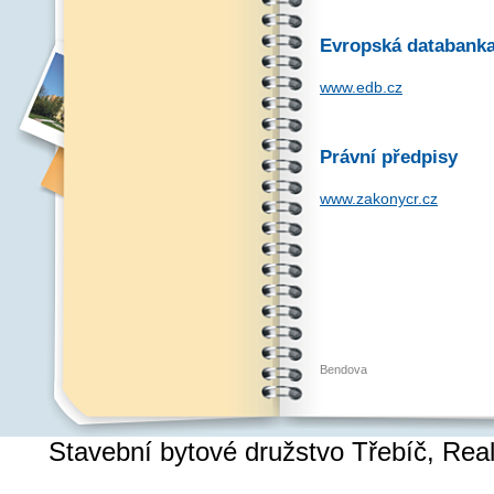
Evropská databank
www.edb.cz
Právní předpisy
www.zakonycr.cz
Bendova
Stavební bytové družstvo Třebíč, Re