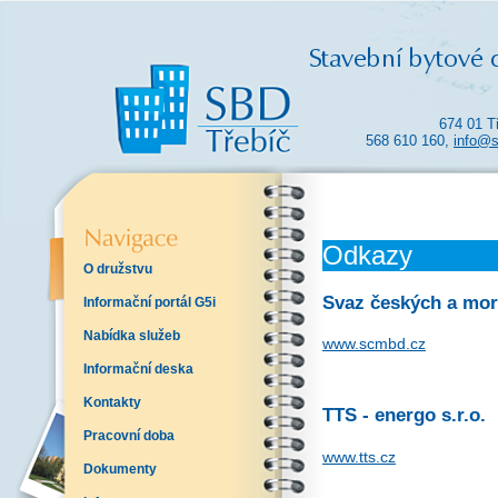
674 01 T
568 610 160,
info@s
Odkazy
O družstvu
Svaz českých a mor
Informační portál G5i
Nabídka služeb
www.scmbd.cz
Informační deska
Kontakty
TTS - energo s.r.o.
Pracovní doba
www.tts.cz
Dokumenty