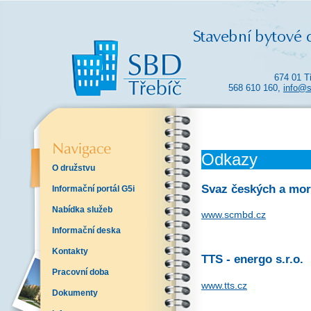
674 01 T
568 610 160,
info@s
Odkazy
O družstvu
Svaz českých a mor
Informační portál G5i
Nabídka služeb
www.scmbd.cz
Informační deska
Kontakty
TTS - energo s.r.o.
Pracovní doba
www.tts.cz
Dokumenty