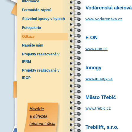
Informace
Vodárenská akciová 
Formuláře zápisů
www.vodarenska.cz
Stavební úpravy v bytech
Fotogalerie
Odkazy
E.ON
Napište nám
www.eon.cz
Projekty realizované v
IPRM
Innogy
Projekty realizované v
IROP
www.innogy.cz
Město Třebíč
www.trebic.cz
Havárie
a důležitá
telefonní čísla
Trebilift, s.r.o.