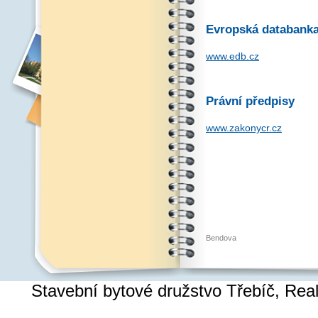
Evropská databank
www.edb.cz
Právní předpisy
www.zakonycr.cz
Bendova
Stavební bytové družstvo Třebíč, Re