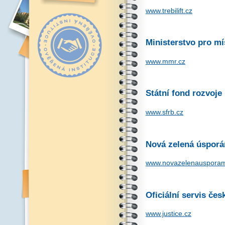
www.trebilift.cz
Ministerstvo pro mí
www.mmr.cz
Státní fond rozvoje
www.sfrb.cz
Nová zelená úspor
www.novazelenausporam
Oficiální servis če
www.justice.cz