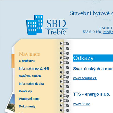
674 01 T
568 610 160,
info@s
Odkazy
O družstvu
Svaz českých a mor
Informační portál G5i
Nabídka služeb
www.scmbd.cz
Informační deska
Kontakty
TTS - energo s.r.o.
Pracovní doba
www.tts.cz
Dokumenty