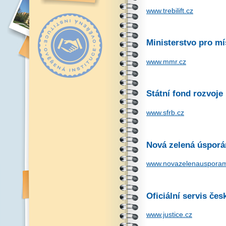
www.trebilift.cz
Ministerstvo pro mí
www.mmr.cz
Státní fond rozvoje
www.sfrb.cz
Nová zelená úspor
www.novazelenausporam
Oficiální servis če
www.justice.cz