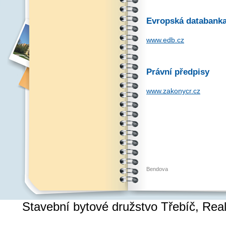
Evropská databank
www.edb.cz
Právní předpisy
www.zakonycr.cz
Bendova
Stavební bytové družstvo Třebíč, Re