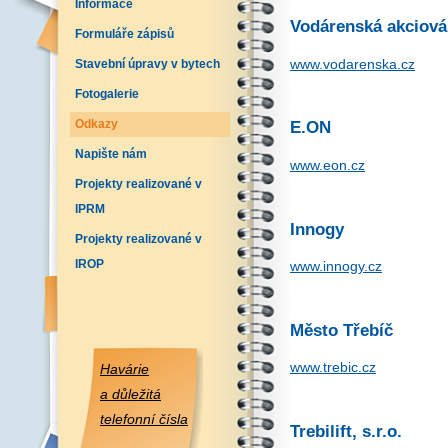
Informace
Vodárenská akciová 
Formuláře zápisů
www.vodarenska.cz
Stavební úpravy v bytech
Fotogalerie
Odkazy
E.ON
Napište nám
www.eon.cz
Projekty realizované v
IPRM
Innogy
Projekty realizované v
IROP
www.innogy.cz
Město Třebíč
www.trebic.cz
Havárie
a důležitá
telefonní čísla
Trebilift, s.r.o.