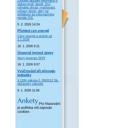
Získejte aktuální informace o
Vašem bytě, domě, SVJ
(předpis úhrad, vyúčtování,
výkazy domu, atd.) po
přihlášení do Informačního
portálu G5i.
5. 2. 2026 14:24
Přehled cen energií
Ceny energií a služeb od
1.1.2026
16. 1. 2026 9:11
Úsporné bytové domy
Nový program SFPI
16. 1. 2026 9:07
Vyúčtování při převodu
jednotky
§ 1186 zákona č. 89/2012 Sb.,
občanský zákoník
9. 1. 2026 11:06
Pro hlasování
je potřeba mít zapnuto
cookies