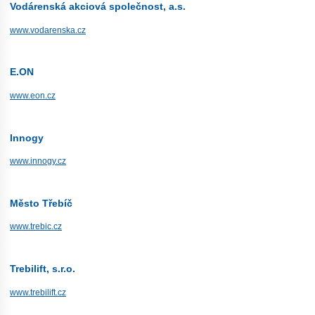
Vodárenská akciová společnost, a.s.
www.vodarenska.cz
E.ON
www.eon.cz
Innogy
www.innogy.cz
Město Třebíč
www.trebic.cz
Trebilift, s.r.o.
www.trebilift.cz