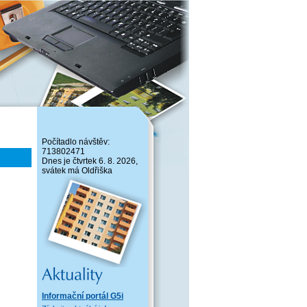
Počítadlo návštěv:
713802471
Dnes je čtvrtek 6. 8. 2026,
svátek má Oldřiška
Informační portál G5i