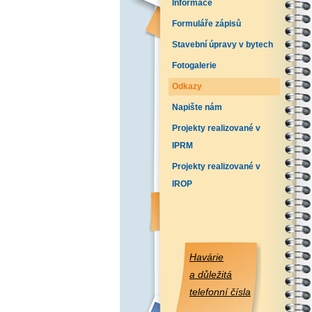
Informace
Formuláře zápisů
Stavební úpravy v bytech
Fotogalerie
Odkazy
Napište nám
Projekty realizované v
IPRM
Projekty realizované v
IROP
Havárie
a důležitá
telefonní čísla