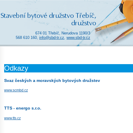
674 01 Třebíč, Nerudova 1190/3
568 610 160,
info@sbd-tr.cz
,
www.sbd-tr.cz
Odkazy
Svaz českých a moravských bytových družstev
www.scmbd.cz
TTS - energo s.r.o.
www.tts.cz