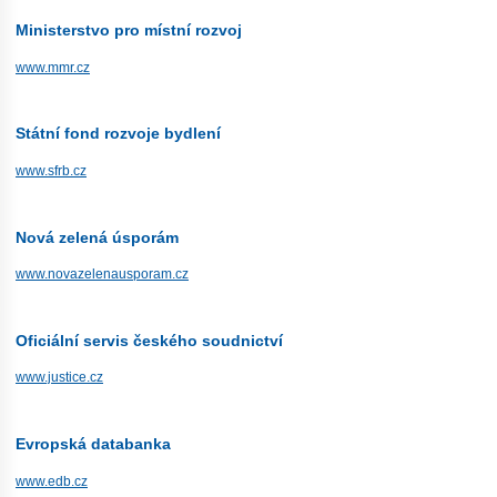
Ministerstvo pro místní rozvoj
www.mmr.cz
Státní fond rozvoje bydlení
www.sfrb.cz
Nová zelená úsporám
www.novazelenausporam.cz
Oficiální servis českého soudnictví
www.justice.cz
Evropská databanka
www.edb.cz