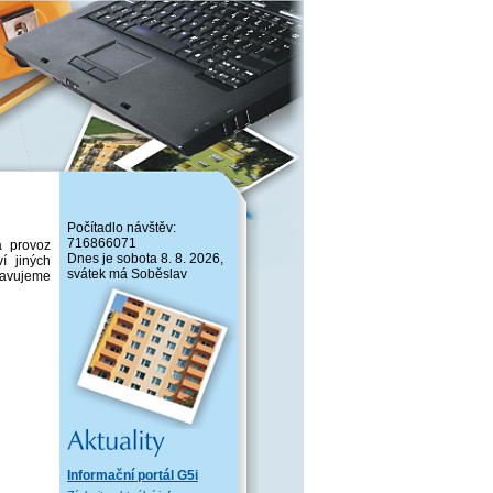
Počítadlo návštěv:
716866071
a provoz
Dnes je sobota 8. 8. 2026,
í jiných
svátek má Soběslav
pravujeme
stvo
/3
Informační portál G5i