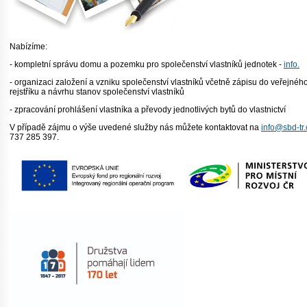
Nabízíme:
- kompletní správu domu a pozemku pro společenství vlastníků jednotek -
info.
- organizaci založení a vzniku společenství vlastníků včetně zápisu do veřejnéh
rejstříku a návrhu stanov společenství vlastníků
- zpracování prohlášení vlastníka a převody jednotlivých bytů do vlastnictví
V případě zájmu o výše uvedené služby nás můžete kontaktovat na
info@sbd-tr.
737 285 397.