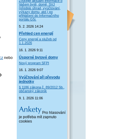
Získejte aktuální informace o
Vašem bytě, domě, SVJ
(předpis úhrad, vyúčtování,
výkazy domu, atd.) po
přihlášení do Informačního
portálu G5i.
5. 2. 2026 14:24
Přehled cen energií
o
Ceny energií a služeb od
1.1.2026
16. 1. 2026 9:11
Úsporné bytové domy
cz
nebo
Nový program SFPI
16. 1. 2026 9:07
Vyúčtování při převodu
jednotky
§ 1186 zákona č. 89/2012 Sb.,
občanský zákoník
9. 1. 2026 11:06
Pro hlasování
je potřeba mít zapnuto
cookies