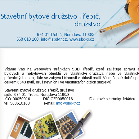
674 01 Třebíč, Nerudova 1190/3
568 610 160,
info@sbd-tr.cz
,
www.sbd-tr.cz
Vítáme Vás na webových stránkách SBD Třebíč, které zajišťuje správu 
bytových a nebytových objektů ve vlastnictví družstva nebo ve vlastnictv
právnických osob, dále se zabývá i činnosti v oblasti realit. V současné době s
celkem 6543 bytů, družstevních i ve vlastnictvích cizích subjektů.
Stavební bytové družstvo Třebíč, druž
sídlo: 674 01 Třebíč, Nerudova 1190
IČO: 00050016 DIČ CZ00050016 ID datové schránky: fef4dcu
tel. 568610168 e-mail:
info@sbd-tr.cz