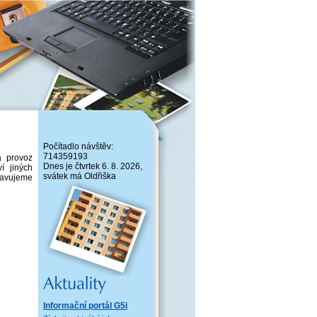
Počítadlo návštěv:
714359193
a provoz
Dnes je čtvrtek 6. 8. 2026,
í jiných
svátek má Oldřiška
pravujeme
stvo
/3
Informační portál G5i