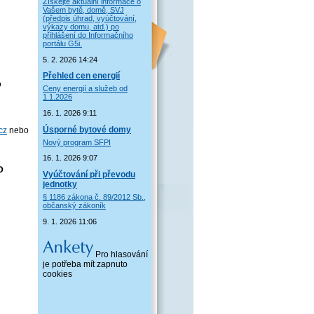
Získejte aktuální informace o
Vašem bytě, domě, SVJ
(předpis úhrad, vyúčtování,
výkazy domu, atd.) po
přihlášení do Informačního
portálu G5i.
5. 2. 2026 14:24
Přehled cen energií
o
Ceny energií a služeb od
1.1.2026
16. 1. 2026 9:11
Úsporné bytové domy
cz
nebo
Nový program SFPI
16. 1. 2026 9:07
Vyúčtování při převodu
jednotky
§ 1186 zákona č. 89/2012 Sb.,
občanský zákoník
9. 1. 2026 11:06
Pro hlasování
je potřeba mít zapnuto
cookies