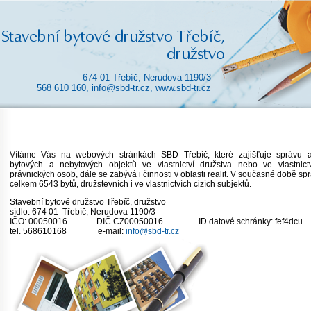
674 01 Třebíč, Nerudova 1190/3
568 610 160,
info@sbd-tr.cz
,
www.sbd-tr.cz
Vítáme Vás na webových stránkách SBD Třebíč, které zajišťuje správu 
bytových a nebytových objektů ve vlastnictví družstva nebo ve vlastnictv
právnických osob, dále se zabývá i činnosti v oblasti realit. V současné době s
celkem 6543 bytů, družstevních i ve vlastnictvích cizích subjektů.
Stavební bytové družstvo Třebíč, druž
sídlo: 674 01 Třebíč, Nerudova 1190
IČO: 00050016 DIČ CZ00050016 ID datové schránky: fef4dcu
tel. 568610168 e-mail:
info@sbd-tr.cz