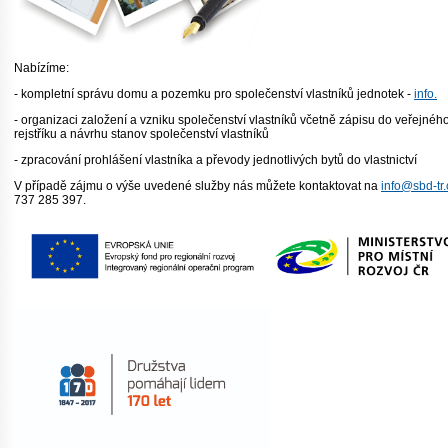
Nabízíme:
- kompletní správu domu a pozemku pro společenství vlastníků jednotek -
info.
- organizaci založení a vzniku společenství vlastníků včetně zápisu do veřejnéh
rejstříku a návrhu stanov společenství vlastníků
- zpracování prohlášení vlastníka a převody jednotlivých bytů do vlastnictví
V případě zájmu o výše uvedené služby nás můžete kontaktovat na
info@sbd-tr.
737 285 397.