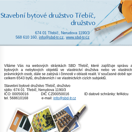
674 01 Třebíč, Nerudova 1190/3
568 610 160,
info@sbd-tr.cz
,
www.sbd-tr.cz
Vítáme Vás na webových stránkách SBD Třebíč, které zajišťuje správu 
bytových a nebytových objektů ve vlastnictví družstva nebo ve vlastnictv
právnických osob, dále se zabývá i činnosti v oblasti realit. V současné době s
celkem 6543 bytů, družstevních i ve vlastnictvích cizích subjektů.
Stavební bytové družstvo Třebíč, druž
sídlo: 674 01 Třebíč, Nerudova 1190
IČO: 00050016 DIČ CZ00050016 ID datové schránky: fef4dcu
tel. 568610168 e-mail:
info@sbd-tr.cz