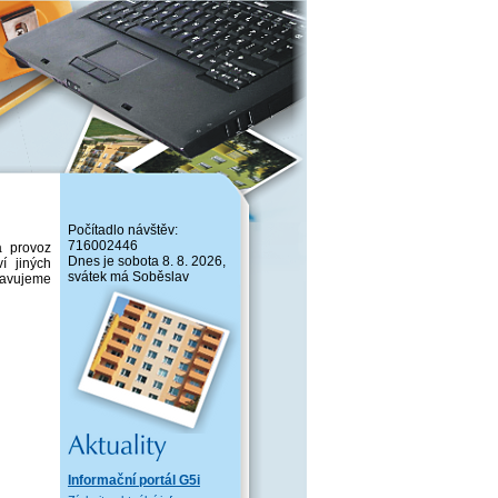
Počítadlo návštěv:
716002446
a provoz
Dnes je sobota 8. 8. 2026,
í jiných
svátek má Soběslav
pravujeme
stvo
/3
Informační portál G5i