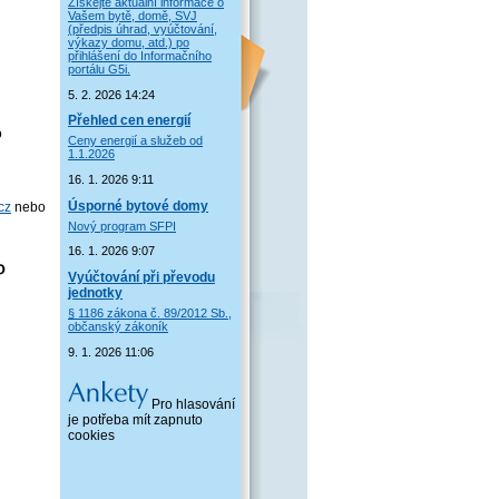
Získejte aktuální informace o
Vašem bytě, domě, SVJ
(předpis úhrad, vyúčtování,
výkazy domu, atd.) po
přihlášení do Informačního
portálu G5i.
5. 2. 2026 14:24
Přehled cen energií
o
Ceny energií a služeb od
1.1.2026
16. 1. 2026 9:11
Úsporné bytové domy
cz
nebo
Nový program SFPI
16. 1. 2026 9:07
Vyúčtování při převodu
jednotky
§ 1186 zákona č. 89/2012 Sb.,
občanský zákoník
9. 1. 2026 11:06
Pro hlasování
je potřeba mít zapnuto
cookies