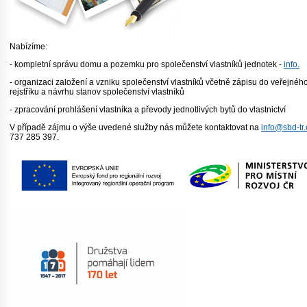
Nabízíme:
- kompletní správu domu a pozemku pro společenství vlastníků jednotek -
info.
- organizaci založení a vzniku společenství vlastníků včetně zápisu do veřejnéh
rejstříku a návrhu stanov společenství vlastníků
- zpracování prohlášení vlastníka a převody jednotlivých bytů do vlastnictví
V případě zájmu o výše uvedené služby nás můžete kontaktovat na
info@sbd-tr.
737 285 397.