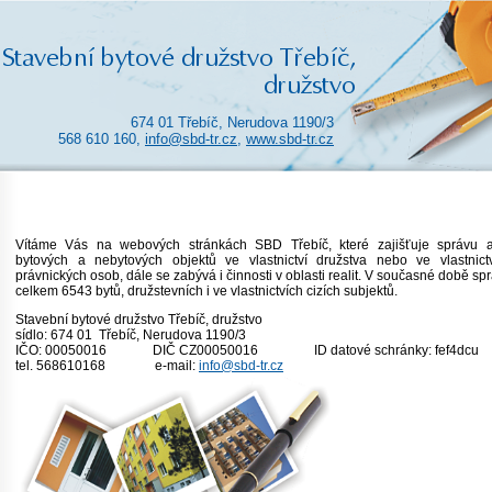
674 01 Třebíč, Nerudova 1190/3
568 610 160,
info@sbd-tr.cz
,
www.sbd-tr.cz
Vítáme Vás na webových stránkách SBD Třebíč, které zajišťuje správu 
bytových a nebytových objektů ve vlastnictví družstva nebo ve vlastnictv
právnických osob, dále se zabývá i činnosti v oblasti realit. V současné době s
celkem 6543 bytů, družstevních i ve vlastnictvích cizích subjektů.
Stavební bytové družstvo Třebíč, druž
sídlo: 674 01 Třebíč, Nerudova 1190
IČO: 00050016 DIČ CZ00050016 ID datové schránky: fef4dcu
tel. 568610168 e-mail:
info@sbd-tr.cz