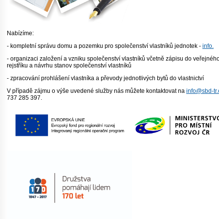
Nabízíme:
- kompletní správu domu a pozemku pro společenství vlastníků jednotek -
info.
- organizaci založení a vzniku společenství vlastníků včetně zápisu do veřejnéh
rejstříku a návrhu stanov společenství vlastníků
- zpracování prohlášení vlastníka a převody jednotlivých bytů do vlastnictví
V případě zájmu o výše uvedené služby nás můžete kontaktovat na
info@sbd-tr.
737 285 397.