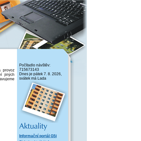
Počítadlo návštěv:
715673143
a provoz
Dnes je pátek 7. 8. 2026,
í jiných
svátek má Lada
pravujeme
stvo
/3
Informační portál G5i