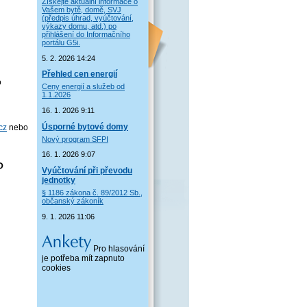
Získejte aktuální informace o
Vašem bytě, domě, SVJ
(předpis úhrad, vyúčtování,
výkazy domu, atd.) po
přihlášení do Informačního
portálu G5i.
5. 2. 2026 14:24
Přehled cen energií
o
Ceny energií a služeb od
1.1.2026
16. 1. 2026 9:11
Úsporné bytové domy
cz
nebo
Nový program SFPI
16. 1. 2026 9:07
Vyúčtování při převodu
jednotky
§ 1186 zákona č. 89/2012 Sb.,
občanský zákoník
9. 1. 2026 11:06
Pro hlasování
je potřeba mít zapnuto
cookies