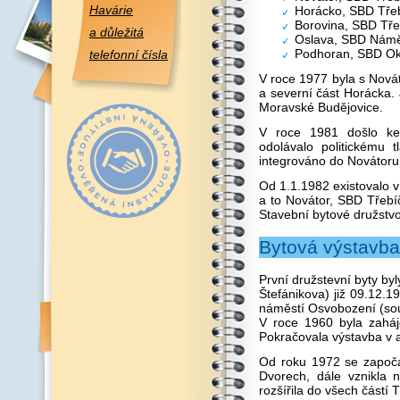
Havárie
Horácko, SBD Třeb
Borovina, SBD Tře
a důležitá
Oslava, SBD Námě
Podhoran, SBD Ok
telefonní čísla
V roce 1977 byla s Nová
a severní část Horácka. 
Moravské Budějovice.
V roce 1981 došlo ke
odolávalo politickému 
integrováno do Novátoru
Od 1.1.1982 existovalo v
a to Novátor, SBD Třebíč
Stavební bytové družstvo
Bytová výstavba
První družstevní byty by
Štefánikova) již 09.12.
náměstí Osvobození (sou
V roce 1960 byla zaháj
Pokračovala výstavba v 
Od roku 1972 se započal
Dvorech, dále vznikla 
rozšířila do všech částí