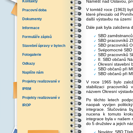
Náměšť nad Oslavou, prv
Kontakty
V tomtéž roce (1963) by
Pracovní doba
které převzalo od Prvníh
další výstavbu na území
Dokumenty
Dále pak byla založena d
Informace
SBD zaměstnanců J
Formuláře zápisů
SBD pracovníků Z
SBD pracovníků O
Stavební úpravy v bytech
Svépomocné SBD M
SBD pracovníků S
Fotogalerie
II. SBD občanů N
Odkazy
Okresní stavební 
SBD občanů při M
Napište nám
SBD občanů při 
Projekty realizované v
V roce 1965 bylo založ
stabilizaci pracovník
IPRM
názvem Okresní výstavbo
Projekty realizované v
Po těchto letech podp
naopak vyvíjen politick
IROP
integrace. Slučována b
nucena k tomuto kroku
integrace byla v našem 
do 5 družstev a jejich 
Novátor, SBD Třeb