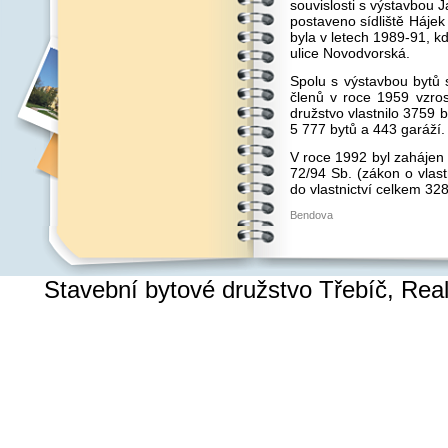
souvislosti s výstavbou 
postaveno sídliště Hájek 
byla v letech 1989-91, k
ulice Novodvorská.
Spolu s výstavbou bytů s
členů v roce 1959 vzros
družstvo vlastnilo 3759 b
5 777 bytů a 443 garáží.
V roce 1992 byl zahájen 
72/94 Sb. (zákon o vlast
do vlastnictví celkem 32
Bendova
Stavební bytové družstvo Třebíč, Re