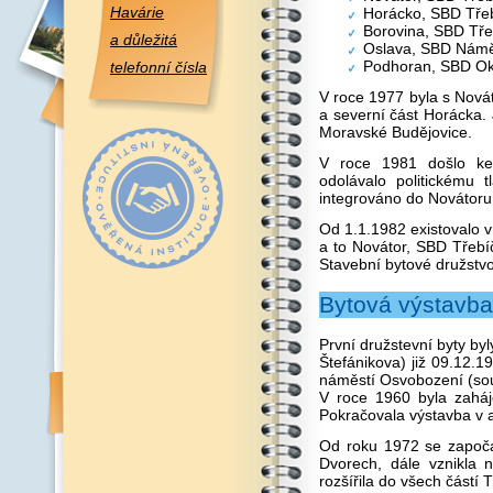
Havárie
Horácko, SBD Třeb
Borovina, SBD Tře
a důležitá
Oslava, SBD Námě
Podhoran, SBD Ok
telefonní čísla
V roce 1977 byla s Nová
a severní část Horácka. 
Moravské Budějovice.
V roce 1981 došlo ke
odolávalo politickému 
integrováno do Novátoru
Od 1.1.1982 existovalo v
a to Novátor, SBD Třebíč
Stavební bytové družstvo
Bytová výstavba
První družstevní byty by
Štefánikova) již 09.12.
náměstí Osvobození (sou
V roce 1960 byla zaháj
Pokračovala výstavba v 
Od roku 1972 se započal
Dvorech, dále vznikla 
rozšířila do všech částí