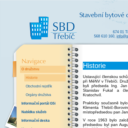
674 01 T
568 610 160,
info@s
Historie
O družstvu
Ustavující členskou sch
Historie
při MěNV v Třebíči. Druž
byli předseda Ing. Jan
Obchodní rejstřík
Stanislav Fukal a čl
Kratochvíl.
Orgány družstva
Prakticky současně byl
Informační portál G5i
Klimenta Třebíč-Borovi
místopředsedou pan Jan
Nabídka služeb
V roce 1963 bylo zalo
Informační deska
předsedou byl pan Aug