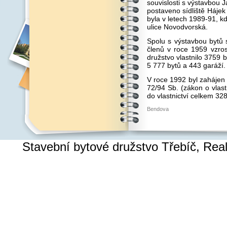
souvislosti s výstavbou 
postaveno sídliště Hájek 
byla v letech 1989-91, k
ulice Novodvorská.
Spolu s výstavbou bytů s
členů v roce 1959 vzros
družstvo vlastnilo 3759 b
5 777 bytů a 443 garáží.
V roce 1992 byl zahájen 
72/94 Sb. (zákon o vlast
do vlastnictví celkem 32
Bendova
Stavební bytové družstvo Třebíč, Re