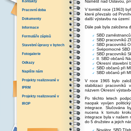
Náměšť nad Oslavou, prv
Kontakty
V tomtéž roce (1963) by
Pracovní doba
které převzalo od Prvníh
další výstavbu na území
Dokumenty
Dále pak byla založena d
Informace
SBD zaměstnanců J
Formuláře zápisů
SBD pracovníků Z
SBD pracovníků O
Stavební úpravy v bytech
Svépomocné SBD M
SBD pracovníků S
Fotogalerie
II. SBD občanů N
Odkazy
Okresní stavební 
SBD občanů při M
Napište nám
SBD občanů při 
Projekty realizované v
V roce 1965 bylo založ
stabilizaci pracovník
IPRM
názvem Okresní výstavbo
Projekty realizované v
Po těchto letech podp
naopak vyvíjen politick
IROP
integrace. Slučována b
nucena k tomuto kroku
integrace byla v našem 
do 5 družstev a jejich 
Novátor, SBD Třeb