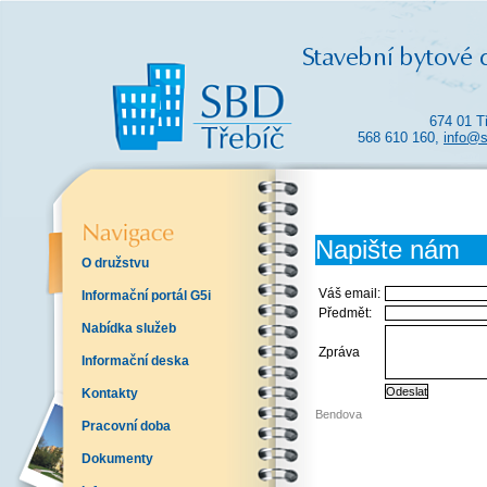
674 01 T
568 610 160,
info@s
Napište nám
O družstvu
Váš email:
Informační portál G5i
Předmět:
Nabídka služeb
Zpráva
Informační deska
Kontakty
Bendova
Pracovní doba
Dokumenty