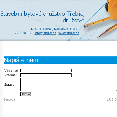
674 01 Třebíč, Nerudova 1190/3
568 610 160,
info@sbd-tr.cz
,
www.sbd-tr.cz
Napište nám
Váš email:
Předmět:
Zpráva
Bendova
17. 7. 