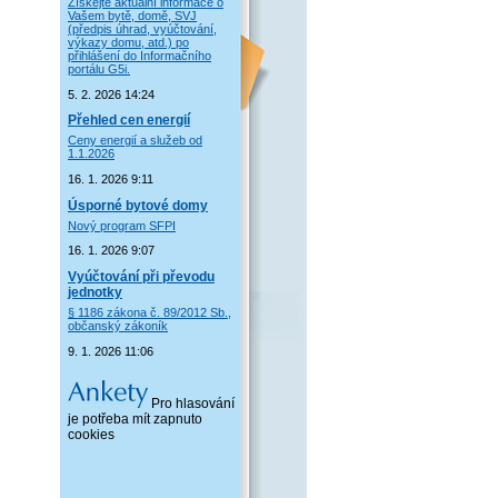
Získejte aktuální informace o
Vašem bytě, domě, SVJ
(předpis úhrad, vyúčtování,
výkazy domu, atd.) po
přihlášení do Informačního
portálu G5i.
5. 2. 2026 14:24
Přehled cen energií
Ceny energií a služeb od
1.1.2026
16. 1. 2026 9:11
Úsporné bytové domy
Nový program SFPI
16. 1. 2026 9:07
Vyúčtování při převodu
jednotky
§ 1186 zákona č. 89/2012 Sb.,
občanský zákoník
9. 1. 2026 11:06
Pro hlasování
je potřeba mít zapnuto
cookies