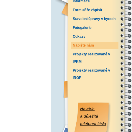
Informace
Formuláře zápisů
Stavební úpravy v bytech
Fotogalerie
Odkazy
Napište nám
Projekty realizované v
IPRM
Projekty realizované v
IROP
Havárie
a důležitá
telefonní čísla