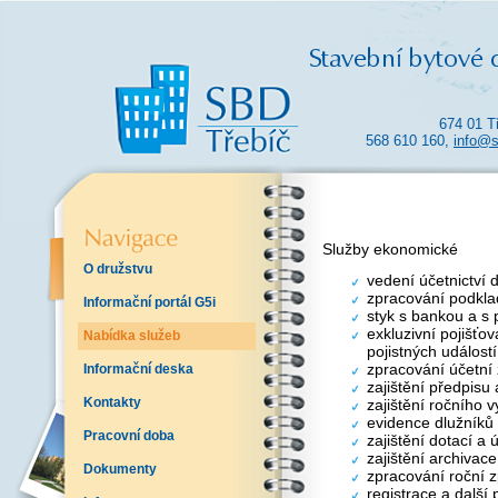
674 01 T
568 610 160,
info@s
Služby ekonomické
O družstvu
vedení účetnictví 
zpracování podkla
Informační portál G5i
styk s bankou a s 
exkluzivní pojišťo
Nabídka služeb
pojistných událostí
zpracování účetní
Informační deska
zajištění předpisu
Kontakty
zajištění ročního 
evidence dlužníků
Pracovní doba
zajištění dotací a
zajištění archivac
Dokumenty
zpracování roční z
registrace a další 