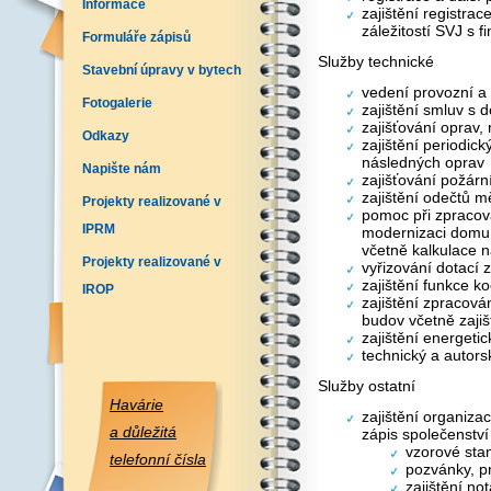
Informace
zajištění registra
záležitostí SVJ s 
Formuláře zápisů
Služby technické
Stavební úpravy v bytech
vedení provozní a
Fotogalerie
zajištění smluv s 
zajišťování oprav,
Odkazy
zajištění periodick
následných oprav
Napište nám
zajišťování požár
zajištění odečtů mě
Projekty realizované v
pomoc při zpracov
IPRM
modernizaci domu
včetně kalkulace n
Projekty realizované v
vyřizování dotací
zajištění funkce k
IROP
zajištění zpracová
budov včetně zajiš
zajištění energeti
technický a autorsk
Služby ostatní
Havárie
zajištění organiza
a důležitá
zápis společenství 
vzorové sta
telefonní čísla
pozvánky, pr
zajištění no