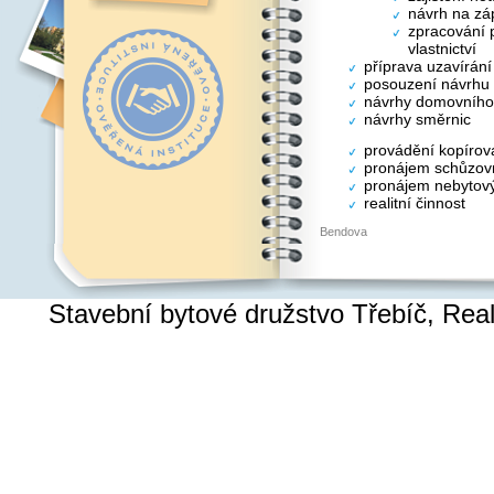
návrh na záp
zpracování p
vlastnictví
příprava uzavírán
posouzení návrhu
návrhy domovního
návrhy směrnic
provádění kopírov
pronájem schůzovn
pronájem nebytový
realitní činnost
Bendova
Stavební bytové družstvo Třebíč, Re