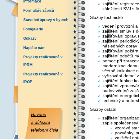
Informace
zajištění registra
záležitostí SVJ s 
Formuláře zápisů
Služby technické
Stavební úpravy v bytech
vedení provozní a
Fotogalerie
zajištění smluv s 
zajišťování oprav,
Odkazy
zajištění periodick
následných oprav
Napište nám
zajišťování požár
zajištění odečtů mě
Projekty realizované v
pomoc při zpracov
IPRM
modernizaci domu
včetně kalkulace n
Projekty realizované v
vyřizování dotací
zajištění funkce k
IROP
zajištění zpracová
budov včetně zajiš
zajištění energeti
technický a autorsk
Služby ostatní
Havárie
zajištění organiza
a důležitá
zápis společenství 
vzorové sta
telefonní čísla
pozvánky, pr
zajištění no