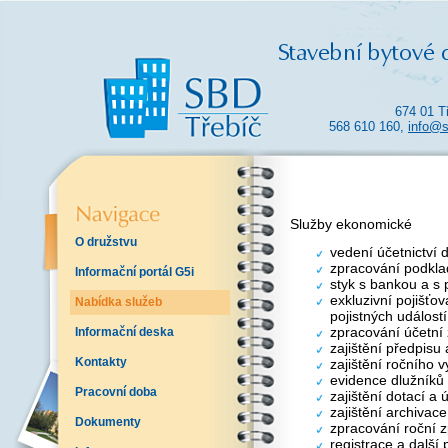
674 01 T
568 610 160,
info@s
Služby ekonomické
O družstvu
vedení účetnictví 
zpracování podkla
Informační portál G5i
styk s bankou a s 
exkluzivní pojišťo
Nabídka služeb
pojistných událostí
zpracování účetní
Informační deska
zajištění předpisu
Kontakty
zajištění ročního 
evidence dlužníků
Pracovní doba
zajištění dotací a
zajištění archivac
Dokumenty
zpracování roční z
registrace a další 