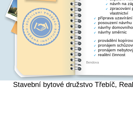
návrh na záp
zpracování p
vlastnictví
příprava uzavírán
posouzení návrhu
návrhy domovního
návrhy směrnic
provádění kopírov
pronájem schůzovn
pronájem nebytový
realitní činnost
Bendova
Stavební bytové družstvo Třebíč, Re