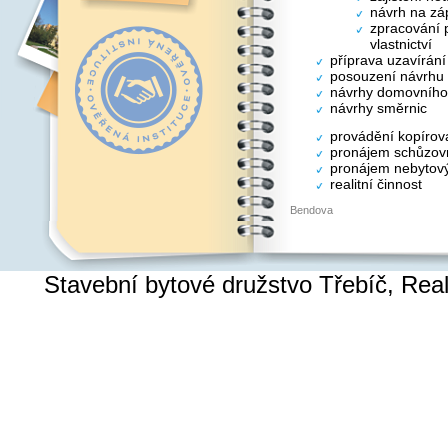
návrh na záp
zpracování p
vlastnictví
příprava uzavírán
posouzení návrhu
návrhy domovního
návrhy směrnic
provádění kopírov
pronájem schůzovn
pronájem nebytový
realitní činnost
Bendova
Stavební bytové družstvo Třebíč, Re