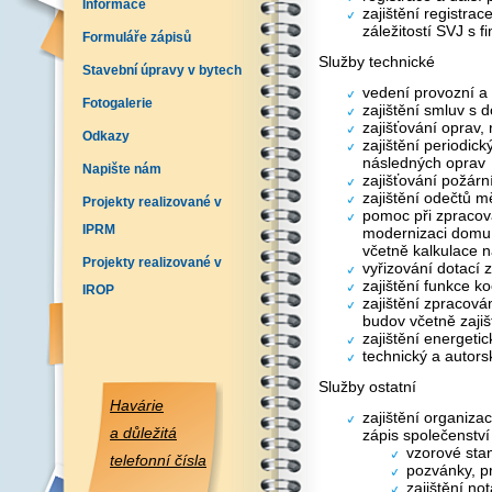
Informace
zajištění registra
záležitostí SVJ s 
Formuláře zápisů
Služby technické
Stavební úpravy v bytech
vedení provozní a
Fotogalerie
zajištění smluv s 
zajišťování oprav,
Odkazy
zajištění periodick
následných oprav
Napište nám
zajišťování požár
zajištění odečtů mě
Projekty realizované v
pomoc při zpracov
IPRM
modernizaci domu
včetně kalkulace n
Projekty realizované v
vyřizování dotací
zajištění funkce k
IROP
zajištění zpracová
budov včetně zajiš
zajištění energeti
technický a autorsk
Služby ostatní
Havárie
zajištění organiza
a důležitá
zápis společenství 
vzorové sta
telefonní čísla
pozvánky, pr
zajištění no