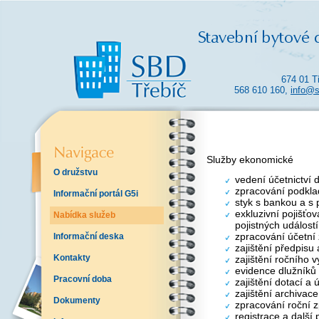
674 01 T
568 610 160,
info@s
Služby ekonomické
O družstvu
vedení účetnictví 
zpracování podkla
Informační portál G5i
styk s bankou a s 
exkluzivní pojišťo
Nabídka služeb
pojistných událostí
zpracování účetní
Informační deska
zajištění předpisu
Kontakty
zajištění ročního 
evidence dlužníků
Pracovní doba
zajištění dotací a
zajištění archivac
Dokumenty
zpracování roční z
registrace a další 