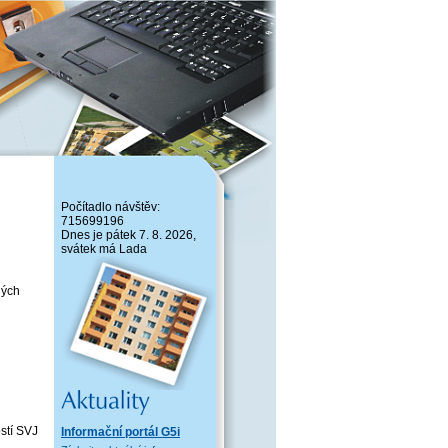
Počítadlo návštěv:
715699196
Dnes je pátek 7. 8. 2026,
svátek má Lada
ných
ostí SVJ
Informační portál G5i