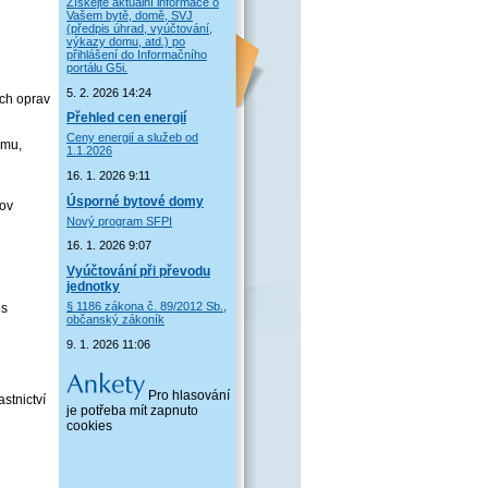
Získejte aktuální informace o
Vašem bytě, domě, SVJ
(předpis úhrad, vyúčtování,
výkazy domu, atd.) po
přihlášení do Informačního
portálu G5i.
5. 2. 2026 14:24
ých oprav
Přehled cen energií
Ceny energií a služeb od
omu,
1.1.2026
16. 1. 2026 9:11
Úsporné bytové domy
dov
Nový program SFPI
16. 1. 2026 9:07
Vyúčtování při převodu
jednotky
§ 1186 zákona č. 89/2012 Sb.,
is
občanský zákoník
9. 1. 2026 11:06
Pro hlasování
stnictví
je potřeba mít zapnuto
cookies