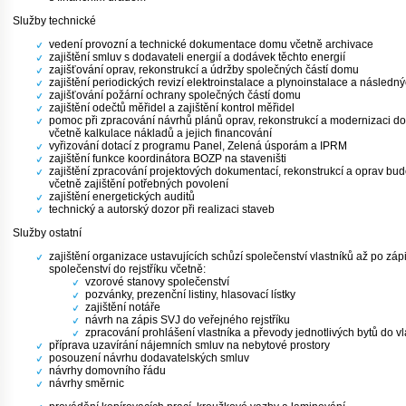
Služby technické
vedení provozní a technické dokumentace domu včetně archivace
zajištění smluv s dodavateli energií a dodávek těchto energií
zajišťování oprav, rekonstrukcí a údržby společných částí domu
zajištění periodických revizí elektroinstalace a plynoinstalace a následn
zajišťování požární ochrany společných částí domu
zajištění odečtů měřidel a zajištění kontrol měřidel
pomoc při zpracování návrhů plánů oprav, rekonstrukcí a modernizaci d
včetně kalkulace nákladů a jejich financování
vyřizování dotací z programu Panel, Zelená úsporám a IPRM
zajištění funkce koordinátora BOZP na staveništi
zajištění zpracování projektových dokumentací, rekonstrukcí a oprav bu
včetně zajištění potřebných povolení
zajištění energetických auditů
technický a autorský dozor při realizaci staveb
Služby ostatní
zajištění organizace ustavujících schůzí společenství vlastníků až po záp
společenství do rejstříku včetně:
vzorové stanovy společenství
pozvánky, prezenční listiny, hlasovací lístky
zajištění notáře
návrh na zápis SVJ do veřejného rejstříku
zpracování prohlášení vlastníka a převody jednotlivých bytů do vla
příprava uzavírání nájemních smluv na nebytové prostory
posouzení návrhu dodavatelských smluv
návrhy domovního řádu
návrhy směrnic