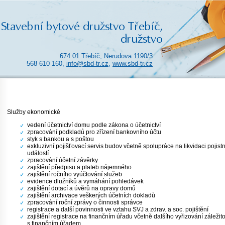
674 01 Třebíč, Nerudova 1190/3
568 610 160,
info@sbd-tr.cz
,
www.sbd-tr.cz
Služby ekonomické
vedení účetnictví domu podle zákona o účetnictví
zpracování podkladů pro zřízení bankovního účtu
styk s bankou a s poštou
exkluzivní pojišťovací servis budov včetně spolupráce na likvidaci pojist
událostí
zpracování účetní závěrky
zajištění předpisu a plateb nájemného
zajištění ročního vyúčtování služeb
evidence dlužníků a vymáhání pohledávek
zajištění dotací a úvěrů na opravy domů
zajištění archivace veškerých účetních dokladů
zpracování roční zprávy o činnosti správce
registrace a další povinnosti ve vztahu SVJ a zdrav. a soc. pojištění
zajištění registrace na finančním úřadu včetně dalšího vyřizování záležit
s finančním úřadem