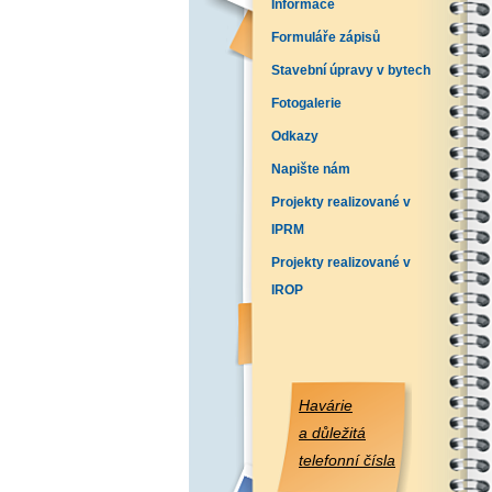
Informace
Formuláře zápisů
Stavební úpravy v bytech
Fotogalerie
Odkazy
Napište nám
Projekty realizované v
IPRM
Projekty realizované v
IROP
Havárie
a důležitá
telefonní čísla