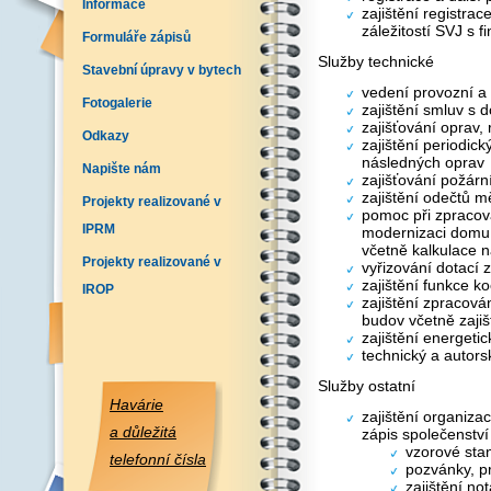
Informace
zajištění registra
záležitostí SVJ s 
Formuláře zápisů
Služby technické
Stavební úpravy v bytech
vedení provozní a
Fotogalerie
zajištění smluv s 
zajišťování oprav,
Odkazy
zajištění periodick
následných oprav
Napište nám
zajišťování požár
zajištění odečtů mě
Projekty realizované v
pomoc při zpracov
IPRM
modernizaci domu
včetně kalkulace n
Projekty realizované v
vyřizování dotací
zajištění funkce k
IROP
zajištění zpracová
budov včetně zajiš
zajištění energeti
technický a autorsk
Služby ostatní
Havárie
zajištění organiza
a důležitá
zápis společenství 
vzorové sta
telefonní čísla
pozvánky, pr
zajištění no