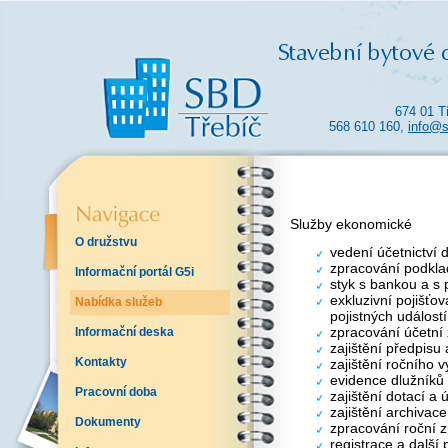
674 01 T
568 610 160,
info@s
Služby ekonomické
O družstvu
vedení účetnictví 
zpracování podkla
Informační portál G5i
styk s bankou a s 
exkluzivní pojišťo
Nabídka služeb
pojistných událostí
zpracování účetní
Informační deska
zajištění předpisu
Kontakty
zajištění ročního 
evidence dlužníků
Pracovní doba
zajištění dotací a
zajištění archivac
Dokumenty
zpracování roční z
registrace a další 