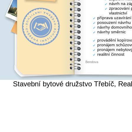
návrh na záp
zpracování p
vlastnictví
příprava uzavírán
posouzení návrhu
návrhy domovního
návrhy směrnic
provádění kopírov
pronájem schůzovn
pronájem nebytový
realitní činnost
Bendova
Stavební bytové družstvo Třebíč, Re