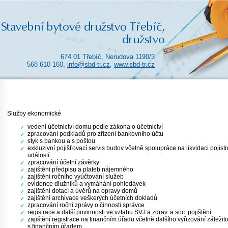
674 01 Třebíč, Nerudova 1190/3
568 610 160,
info@sbd-tr.cz
,
www.sbd-tr.cz
Služby ekonomické
vedení účetnictví domu podle zákona o účetnictví
zpracování podkladů pro zřízení bankovního účtu
styk s bankou a s poštou
exkluzivní pojišťovací servis budov včetně spolupráce na likvidaci pojist
událostí
zpracování účetní závěrky
zajištění předpisu a plateb nájemného
zajištění ročního vyúčtování služeb
evidence dlužníků a vymáhání pohledávek
zajištění dotací a úvěrů na opravy domů
zajištění archivace veškerých účetních dokladů
zpracování roční zprávy o činnosti správce
registrace a další povinnosti ve vztahu SVJ a zdrav. a soc. pojištění
zajištění registrace na finančním úřadu včetně dalšího vyřizování záležit
s finančním úřadem