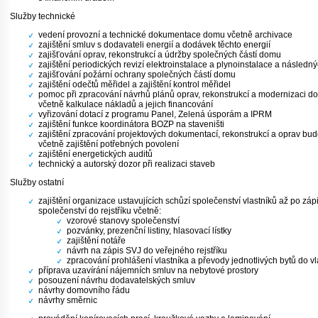
Služby technické
vedení provozní a technické dokumentace domu včetně archivace
zajištění smluv s dodavateli energií a dodávek těchto energií
zajišťování oprav, rekonstrukcí a údržby společných částí domu
zajištění periodických revizí elektroinstalace a plynoinstalace a následn
zajišťování požární ochrany společných částí domu
zajištění odečtů měřidel a zajištění kontrol měřidel
pomoc při zpracování návrhů plánů oprav, rekonstrukcí a modernizaci d
včetně kalkulace nákladů a jejich financování
vyřizování dotací z programu Panel, Zelená úsporám a IPRM
zajištění funkce koordinátora BOZP na staveništi
zajištění zpracování projektových dokumentací, rekonstrukcí a oprav bu
včetně zajištění potřebných povolení
zajištění energetických auditů
technický a autorský dozor při realizaci staveb
Služby ostatní
zajištění organizace ustavujících schůzí společenství vlastníků až po záp
společenství do rejstříku včetně:
vzorové stanovy společenství
pozvánky, prezenční listiny, hlasovací lístky
zajištění notáře
návrh na zápis SVJ do veřejného rejstříku
zpracování prohlášení vlastníka a převody jednotlivých bytů do vla
příprava uzavírání nájemních smluv na nebytové prostory
posouzení návrhu dodavatelských smluv
návrhy domovního řádu
návrhy směrnic