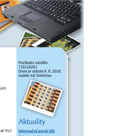
Počítadlo návštěv:
716118261
Dnes je sobota 8. 8. 2026,
svátek má Soběslav
ných
ostí SVJ
Informační portál G5i