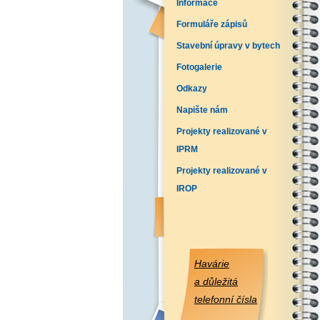
Informace
Formuláře zápisů
Stavební úpravy v bytech
Fotogalerie
Odkazy
Napište nám
Projekty realizované v
IPRM
Projekty realizované v
IROP
Havárie
a důležitá
telefonní čísla