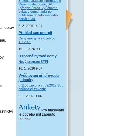
Získejte aktuální informace o
Vašem bytě, domě, SVJ
(předpis úhrad, vyúčtování,
výkazy domu, atd.) po
přihlášení do Informačního
portálu G5i.
5. 2. 2026 14:24
ých oprav
Přehled cen energií
Ceny energií a služeb od
omu,
1.1.2026
16. 1. 2026 9:11
Úsporné bytové domy
dov
Nový program SFPI
16. 1. 2026 9:07
Vyúčtování při převodu
jednotky
§ 1186 zákona č. 89/2012 Sb.,
is
občanský zákoník
9. 1. 2026 11:06
Pro hlasování
stnictví
je potřeba mít zapnuto
cookies