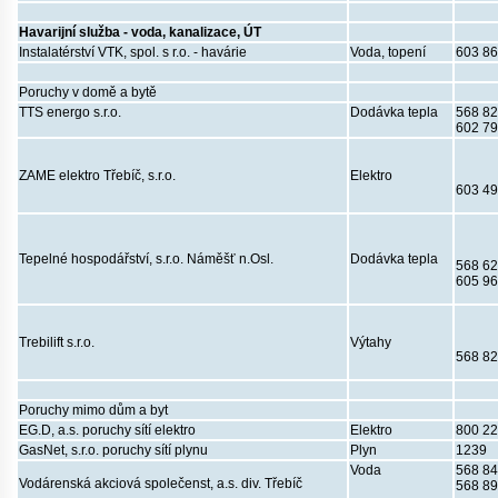
Havarijní služba - voda, kanalizace, ÚT
Instalatérství VTK, spol. s r.o. - havárie
Voda, topení
603 86
Poruchy v domě a bytě
TTS energo s.r.o.
Dodávka tepla
568 82
602 79
ZAME elektro Třebíč, s.r.o.
Elektro
603 49
Tepelné hospodářství, s.r.o. Náměšť n.Osl.
Dodávka tepla
568 62
605 96
Trebilift s.r.o.
Výtahy
568 82
Poruchy mimo dům a byt
EG.D, a.s. poruchy sítí elektro
Elektro
800 22
GasNet, s.r.o. poruchy sítí plynu
Plyn
1239
Voda
568 84
Vodárenská akciová společenst, a.s. div. Třebíč
568 89