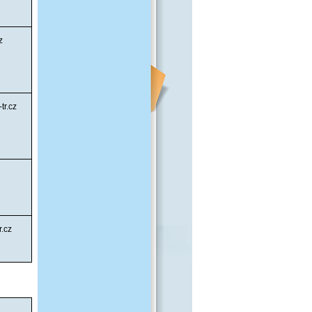
z
tr.cz
.cz