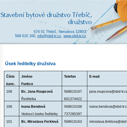
674 01 Třebíč, Nerudova 1190/3
568 610 160,
info@sbd-tr.cz
,
www.sbd-tr.cz
Úsek ředitelky družstva
Číslo
Jméno
Telefon
E-mail
kanc.
Funkce
106
Bc. Jana Roupcová
568610167
jana.roupcova@sbd-tr.c
Ředitelka
601374422
106
Ivana Bendová
568610168
ivana.bendova@sbd-tr.c
Vedoucí úseku ředitelky
737285397
101
Bc. Miroslava Ferklová
568610163
miroslava.ferklova@sbd-