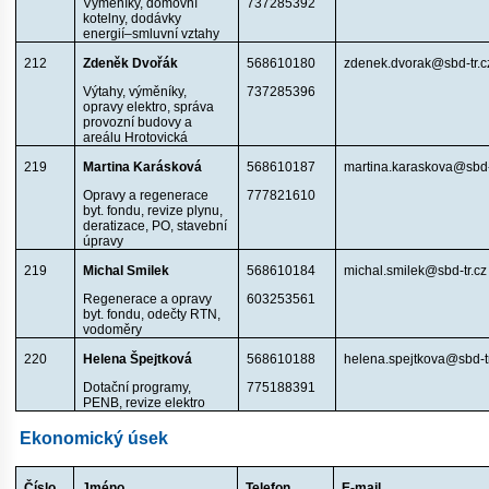
Výměníky, domovní
737285392
kotelny, dodávky
energií–smluvní vztahy
212
Zdeněk Dvořák
568610180
zdenek.dvorak@sbd-tr.c
Výtahy, výměníky,
737285396
opravy elektro, správa
provozní budovy a
areálu Hrotovická
219
Martina Karásková
568610187
martina.karaskova@sbd-
Opravy a regenerace
777821610
byt. fondu, revize plynu,
deratizace, PO, stavební
úpravy
219
Michal Smilek
568610184
michal.smilek@sbd-tr.cz
Regenerace a opravy
603253561
byt. fondu, odečty RTN,
vodoměry
220
Helena Špejtková
568610188
helena.spejtkova@sbd-tr
Dotační programy,
775188391
PENB, revize elektro
Ekonomický úsek
Číslo
Jméno
Telefon
E-mail