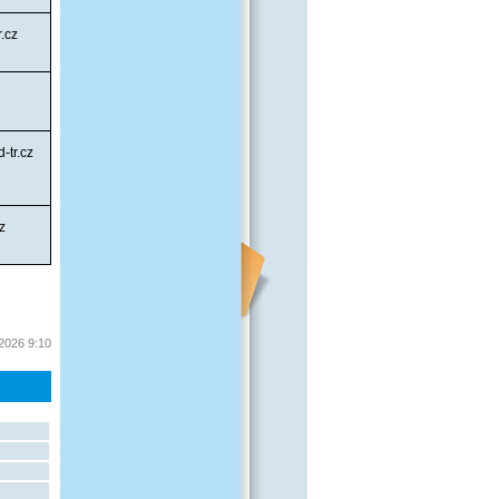
.cz
-tr.cz
z
 2026 9:10