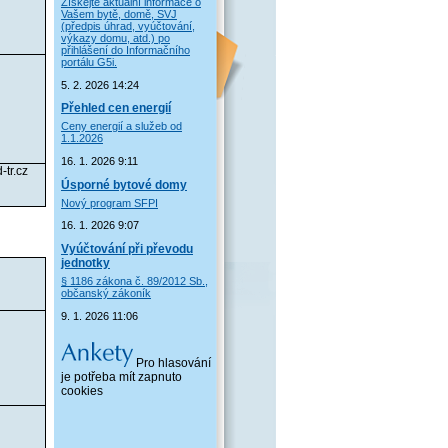
Získejte aktuální informace o
Vašem bytě, domě, SVJ
(předpis úhrad, vyúčtování,
výkazy domu, atd.) po
přihlášení do Informačního
portálu G5i.
5. 2. 2026 14:24
Přehled cen energií
Ceny energií a služeb od
1.1.2026
16. 1. 2026 9:11
tr.cz
Úsporné bytové domy
Nový program SFPI
16. 1. 2026 9:07
Vyúčtování při převodu
jednotky
§ 1186 zákona č. 89/2012 Sb.,
občanský zákoník
9. 1. 2026 11:06
Pro hlasování
je potřeba mít zapnuto
cookies