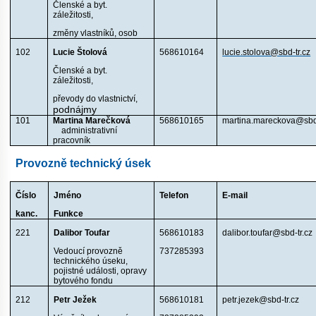
Členské a byt.
záležitosti,
změny vlastníků, osob
102
Lucie Štolová
568610164
lucie.stolova@sbd-tr.cz
Členské a byt.
záležitosti,
převody do vlastnictví,
podnájmy
101
Martina Marečková
568610165
martina.mareckova@sbd-
administrativní
pracovník
Provozně technický úsek
Číslo
Jméno
Telefon
E-mail
kanc.
Funkce
221
Dalibor Toufar
568610183
dalibor.toufar@sbd-tr.cz
Vedoucí provozně
737285393
technického úseku,
pojistné události, opravy
bytového fondu
212
Petr Ježek
568610181
petr.jezek@sbd-tr.cz