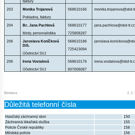
faktury
203
Monika Trojanová
568610166
monika.trojanova@sbd-tr
Pokladna, faktury
204
Bc. Jana Pachlová
568610177
jana.pachlova@sbd-tr.cz
Mzdy, personalistika
725808287
206
Jaroslava Koníčková
568610186
jaroslava.konickova@sbd
DiS.
725423094
Účetnictví SVJ
206
Irena Vostalová
568610176
irena.vostalova@sbd-tr.c
Účetnictví SVJ
607006087
Bendova
2. 2.
Důležitá telefonní čísla
Hasičský záchranný sbor
150
Záchranná lékařská služba
155
Policie České republiky
158
Městská policie
156