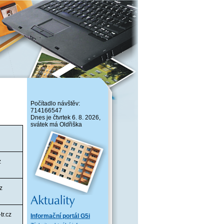
Počítadlo návštěv:
714166547
Dnes je čtvrtek 6. 8. 2026,
svátek má Oldřiška
z
z
tr.cz
Informační portál G5i