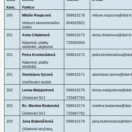
kanc.
Funkce
205
Miluše Roupcová
568610178
miluse.roupcova@sbd-tr
Vedoucí ekonomického
604920922
úseku
201
Anna Chlubnová
568610173
anna.chlubnova@sbd-tr.
Nájemné, platby
725503404
vlastníků, ubytovna
201
Petra Krontorádová
568610172
petra.krontoradova@sbd-
Nájemné, platby
vlastníků
201
Stanislava Syrová
568610171
stanislava.syrova@sbd-tr
Vyúčtování služeb
202
Leona Malyjurková
568610175
leona.malyjurkova@sbd-t
Účetnictví SVJ
725087763
202
Bc. Martina Bodanská
568610174
martina.bodanska@sbd-t
Účetnictví SVJ
725087762
203
Jana Bubeníčková
568610179
jana.bubenickova@sbd-t
Účetnictví družstva,