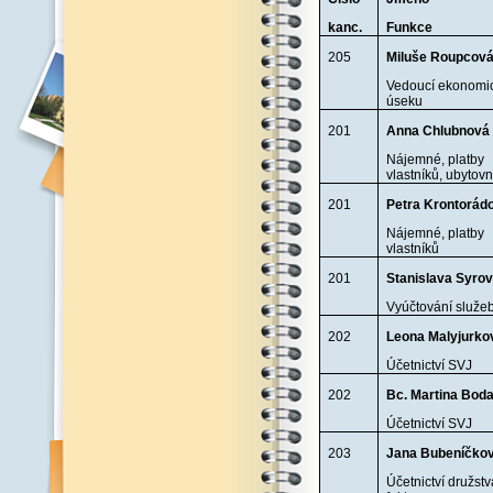
kanc.
Funkce
205
Miluše Roupcov
Vedoucí ekonomi
úseku
201
Anna Chlubnová
Nájemné, platby
vlastníků, ubytov
201
Petra Krontorád
Nájemné, platby
vlastníků
201
Stanislava Syro
Vyúčtování služe
202
Leona Malyjurko
Účetnictví SVJ
202
Bc. Martina Bod
Účetnictví SVJ
203
Jana Bubeníčko
Účetnictví družstv