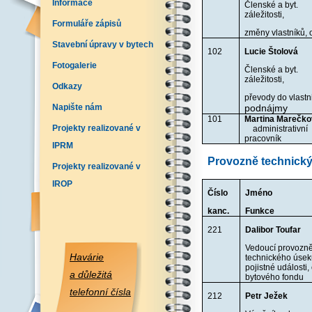
Informace
Členské a byt.
záležitosti,
Formuláře zápisů
změny vlastníků,
Stavební úpravy v bytech
102
Lucie Štolová
Fotogalerie
Členské a byt.
záležitosti,
Odkazy
převody do vlastni
Napište nám
podnájmy
101
Martina Mare
Projekty realizované v
administrativní
pracovník
IPRM
Provozně technický
Projekty realizované v
IROP
Číslo
Jméno
kanc.
Funkce
221
Dalibor Toufar
Vedoucí provozn
Havárie
technického úsek
pojistné události,
a důležitá
bytového fondu
telefonní čísla
212
Petr Ježek