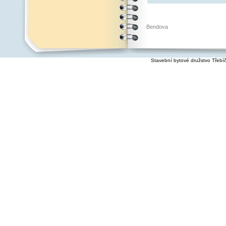
Bendova
Stavební bytové družstvo Třebí