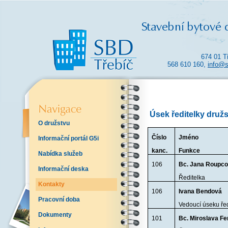
674 01 T
568 610 160,
info@s
Úsek ředitelky druž
O družstvu
Číslo
Jméno
Informační portál G5i
kanc.
Funkce
Nabídka služeb
106
Bc. Jana Roupc
Informační deska
Ředitelka
Kontakty
106
Ivana Bendová
Pracovní doba
Vedoucí úseku řed
Dokumenty
101
Bc. Miroslava Fe