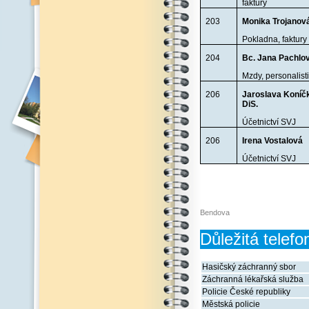
faktury
203
Monika Trojanov
Pokladna, faktury
204
Bc. Jana Pachlo
Mzdy, personalist
206
Jaroslava Koníč
DiS.
Účetnictví SVJ
206
Irena Vostalová
Účetnictví SVJ
Bendova
Důležitá telefo
Hasičský záchranný sbor
Záchranná lékařská služba
Policie České republiky
Městská policie