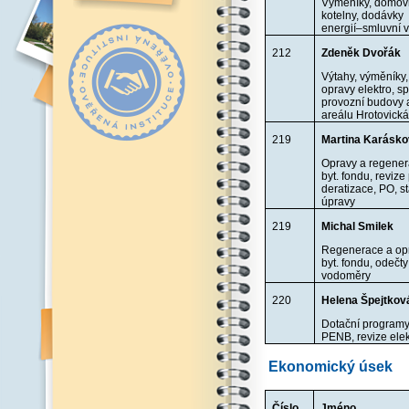
Výměníky, domov
kotelny, dodávky
energií–smluvní 
212
Zdeněk Dvořák
Výtahy, výměníky,
opravy elektro, s
provozní budovy 
areálu Hrotovick
219
Martina Karásk
Opravy a regene
byt. fondu, revize
deratizace, PO, s
úpravy
219
Michal Smilek
Regenerace a op
byt. fondu, odečt
vodoměry
220
Helena Špejtkov
Dotační programy
PENB, revize elek
Ekonomický úsek
Číslo
Jméno