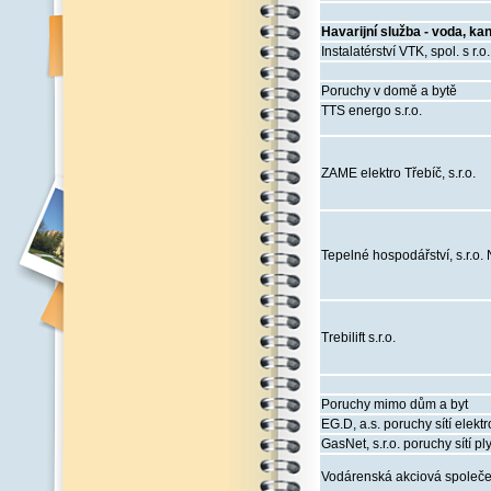
Havarijní služba - voda, ka
Instalatérství VTK, spol. s r.o
Poruchy v domě a bytě
TTS energo s.r.o.
ZAME elektro Třebíč, s.r.o.
Tepelné hospodářství, s.r.o.
Trebilift s.r.o.
Poruchy mimo dům a byt
EG.D, a.s. poruchy sítí elektr
GasNet, s.r.o. poruchy sítí pl
Vodárenská akciová společens