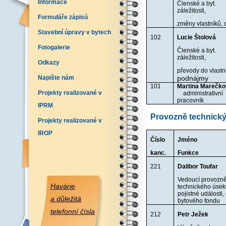
Informace
Členské a byt.
záležitosti,
Formuláře zápisů
změny vlastníků,
Stavební úpravy v bytech
102
Lucie Štolová
Fotogalerie
Členské a byt.
záležitosti,
Odkazy
převody do vlastni
Napište nám
podnájmy
101
Martina Mare
Projekty realizované v
administrativní
pracovník
IPRM
Provozně technický
Projekty realizované v
IROP
Číslo
Jméno
kanc.
Funkce
221
Dalibor Toufar
Vedoucí provozn
Havárie
technického úsek
pojistné události,
a důležitá
bytového fondu
telefonní čísla
212
Petr Ježek