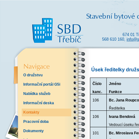
674 01 T
568 610 160,
info@s
Úsek ředitelky druž
O družstvu
Číslo
Jméno
Informační portál G5i
kanc.
Funkce
Nabídka služeb
106
Bc. Jana Roupc
Informační deska
Ředitelka
Kontakty
106
Ivana Bendová
Pracovní doba
Vedoucí úseku řed
Dokumenty
101
Bc. Miroslava Fe