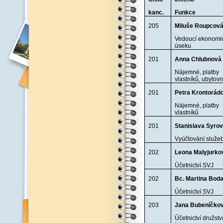
kanc.
Funkce
205
Miluše Roupcov
Vedoucí ekonomi
úseku
201
Anna Chlubnová
Nájemné, platby
vlastníků, ubytov
201
Petra Krontorád
Nájemné, platby
vlastníků
201
Stanislava Syro
Vyúčtování služe
202
Leona Malyjurko
Účetnictví SVJ
202
Bc. Martina Bod
Účetnictví SVJ
203
Jana Bubeníčko
Účetnictví družstv