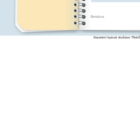
Bendova
Stavební bytové družstvo Třebí