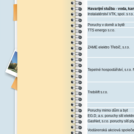
Havarijní služba - voda, ka
Instalatérství VTK, spol. s r.o
Poruchy v domě a bytě
TTS energo s.r.o.
ZAME elektro Třebíč, s.r.o.
Tepelné hospodářství, s.r.o.
Trebilift s.r.o.
Poruchy mimo dům a byt
EG.D, a.s. poruchy sítí elektr
GasNet, s.r.o. poruchy sítí pl
Vodárenská akciová společens