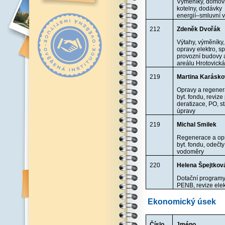
Výměníky, domov
kotelny, dodávky
energií–smluvní 
212
Zdeněk Dvořák
Výtahy, výměníky,
opravy elektro, s
provozní budovy 
areálu Hrotovick
219
Martina Karásk
Opravy a regene
byt. fondu, revize
deratizace, PO, s
úpravy
219
Michal Smilek
Regenerace a op
byt. fondu, odečt
vodoměry
220
Helena Špejtkov
Dotační programy
PENB, revize elek
Ekonomický úsek
Číslo
Jméno