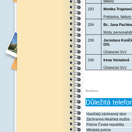
faktury
203
Monika Trojanov
Pokladna, faktury
204
Bc. Jana Pachlo
Mzdy, personalist
206
Jaroslava Koníč
DiS.
Účetnictví SVJ
206
Irena Vostalová
Účetnictví SVJ
Bendova
Důležitá telefo
Hasičský záchranný sbor
Záchranná lékařská služba
Policie České republiky
Městská policie