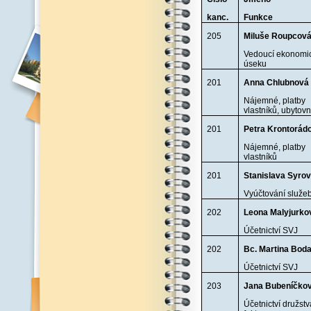
kanc.
Funkce
205
Miluše Roupcov
Vedoucí ekonomi
úseku
201
Anna Chlubnová
Nájemné, platby
vlastníků, ubytov
201
Petra Krontorád
Nájemné, platby
vlastníků
201
Stanislava Syro
Vyúčtování služe
202
Leona Malyjurko
Účetnictví SVJ
202
Bc. Martina Bod
Účetnictví SVJ
203
Jana Bubeníčko
Účetnictví družstv