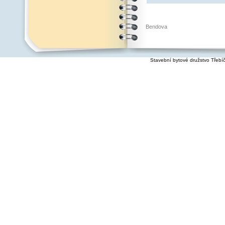
Bendova
Stavební bytové družstvo Třebí