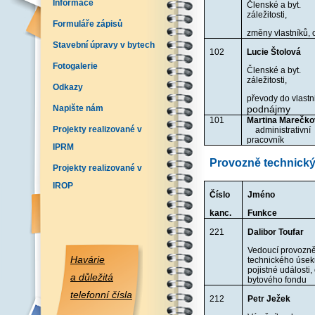
Informace
Členské a byt.
záležitosti,
Formuláře zápisů
změny vlastníků,
Stavební úpravy v bytech
102
Lucie Štolová
Fotogalerie
Členské a byt.
záležitosti,
Odkazy
převody do vlastni
Napište nám
podnájmy
101
Martina Mare
Projekty realizované v
administrativní
pracovník
IPRM
Provozně technický
Projekty realizované v
IROP
Číslo
Jméno
kanc.
Funkce
221
Dalibor Toufar
Vedoucí provozn
Havárie
technického úsek
pojistné události,
a důležitá
bytového fondu
telefonní čísla
212
Petr Ježek