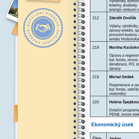
Výměníky, domov
kotelny, dodávky
energií–smluvní 
212
Zdeněk Dvořák
Výtahy, výměníky,
opravy elektro, s
provozní budovy 
areálu Hrotovick
219
Martina Karásk
Opravy a regene
byt. fondu, revize
deratizace, PO, s
úpravy
219
Michal Smilek
Regenerace a op
byt. fondu, odečt
vodoměry
220
Helena Špejtkov
Dotační programy
PENB, revize elek
Ekonomický úsek
Číslo
Jméno