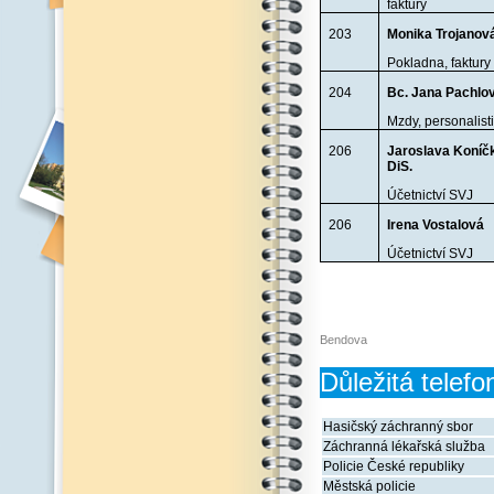
faktury
203
Monika Trojanov
Pokladna, faktury
204
Bc. Jana Pachlo
Mzdy, personalist
206
Jaroslava Koníč
DiS.
Účetnictví SVJ
206
Irena Vostalová
Účetnictví SVJ
Bendova
Důležitá telefo
Hasičský záchranný sbor
Záchranná lékařská služba
Policie České republiky
Městská policie