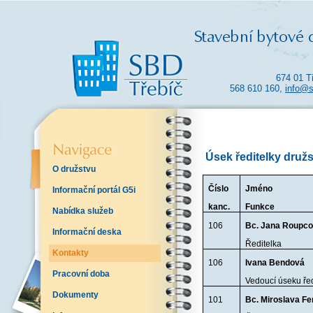
674 01 T
568 610 160,
info@s
Úsek ředitelky druž
O družstvu
Číslo
Jméno
Informační portál G5i
kanc.
Funkce
Nabídka služeb
106
Bc. Jana Roupc
Informační deska
Ředitelka
Kontakty
106
Ivana Bendová
Pracovní doba
Vedoucí úseku řed
Dokumenty
101
Bc. Miroslava Fe