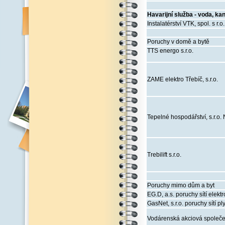
Havarijní služba - voda, ka
Instalatérství VTK, spol. s r.o
Poruchy v domě a bytě
TTS energo s.r.o.
ZAME elektro Třebíč, s.r.o.
Tepelné hospodářství, s.r.o.
Trebilift s.r.o.
Poruchy mimo dům a byt
EG.D, a.s. poruchy sítí elektr
GasNet, s.r.o. poruchy sítí pl
Vodárenská akciová společens