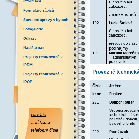
Informace
Členské a byt.
záležitosti,
Formuláře zápisů
změny vlastníků,
Stavební úpravy v bytech
102
Lucie Štolová
Fotogalerie
Členské a byt.
záležitosti,
Odkazy
převody do vlastni
Napište nám
podnájmy
101
Martina Mare
Projekty realizované v
administrativní
pracovník
IPRM
Provozně technický
Projekty realizované v
IROP
Číslo
Jméno
kanc.
Funkce
221
Dalibor Toufar
Vedoucí provozn
Havárie
technického úsek
pojistné události,
a důležitá
bytového fondu
telefonní čísla
212
Petr Ježek