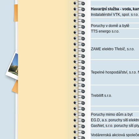
Havarijní služba - voda, ka
Instalatérství VTK, spol. s r.o
Poruchy v domě a bytě
TTS energo s.r.o.
ZAME elektro Třebíč, s.r.o.
Tepelné hospodářství, s.r.o.
Trebilift s.r.o.
Poruchy mimo dům a byt
EG.D, a.s. poruchy sítí elektr
GasNet, s.r.o. poruchy sítí pl
Vodárenská akciová společens