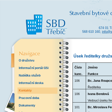
674 01 T
568 610 160,
info@s
Úsek ředitelky druž
O družstvu
Číslo
Jméno
Informační portál G5i
kanc.
Funkce
Nabídka služeb
106
Bc. Jana Roupc
Informační deska
Ředitelka
Kontakty
106
Ivana Bendová
Pracovní doba
Vedoucí úseku řed
Dokumenty
101
Bc. Miroslava Fe