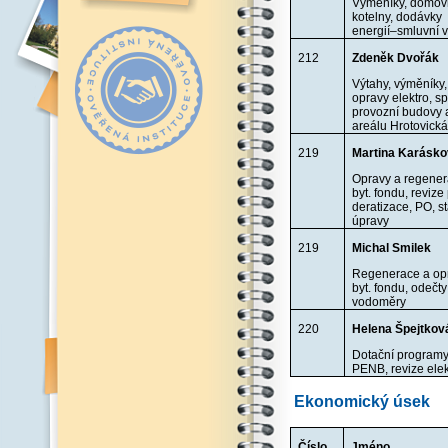
Výměníky, domov
kotelny, dodávky
energií–smluvní 
212
Zdeněk Dvořák
Výtahy, výměníky,
opravy elektro, s
provozní budovy 
areálu Hrotovick
219
Martina Karásk
Opravy a regene
byt. fondu, revize
deratizace, PO, s
úpravy
219
Michal Smilek
Regenerace a op
byt. fondu, odečt
vodoměry
220
Helena Špejtkov
Dotační programy
PENB, revize elek
Ekonomický úsek
Číslo
Jméno