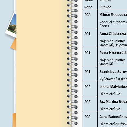
kanc.
Funkce
205
Miluše Roupcov
Vedoucí ekonomi
úseku
201
Anna Chlubnová
Nájemné, platby
vlastníků, ubytov
201
Petra Krontorád
Nájemné, platby
vlastníků
201
Stanislava Syro
Vyúčtování služe
202
Leona Malyjurko
Účetnictví SVJ
202
Bc. Martina Bod
Účetnictví SVJ
203
Jana Bubeníčko
Účetnictví družstv