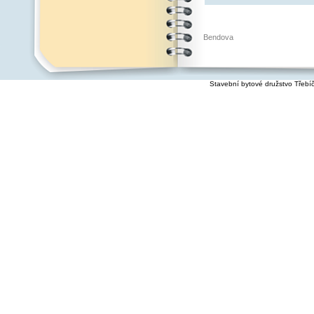
Bendova
Stavební bytové družstvo Třebí