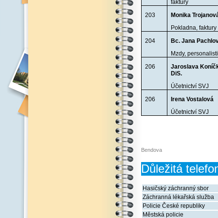
faktury
203
Monika Trojanov
Pokladna, faktury
204
Bc. Jana Pachlo
Mzdy, personalist
206
Jaroslava Koníč
DiS.
Účetnictví SVJ
206
Irena Vostalová
Účetnictví SVJ
Bendova
Důležitá telefo
Hasičský záchranný sbor
Záchranná lékařská služba
Policie České republiky
Městská policie