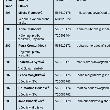
kanc.
Funkce
205
Miluše Roupcová
568610178
miluse.roupcova@sbd-tr
Vedoucí ekonomického
604920922
úseku
201
Anna Chlubnová
568610173
anna.chlubnova@sbd-tr.
Nájemné, platby
725503404
vlastníků, ubytovna
201
Petra Krontorádová
568610172
petra.krontoradova@sbd-
Nájemné, platby
vlastníků
201
Stanislava Syrová
568610171
stanislava.syrova@sbd-tr
Vyúčtování služeb
202
Leona Malyjurková
568610175
leona.malyjurkova@sbd-t
Účetnictví SVJ
725087763
202
Bc. Martina Bodanská
568610174
martina.bodanska@sbd-t
Účetnictví SVJ
725087762
203
Jana Bubeníčková
568610179
jana.bubenickova@sbd-t
Účetnictví družstva,