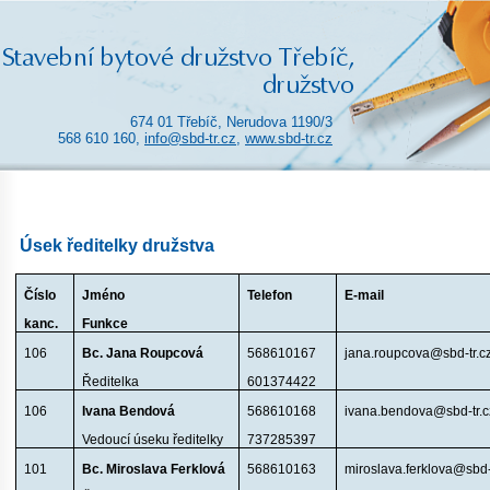
674 01 Třebíč, Nerudova 1190/3
568 610 160,
info@sbd-tr.cz
,
www.sbd-tr.cz
Úsek ředitelky družstva
Číslo
Jméno
Telefon
E-mail
kanc.
Funkce
106
Bc. Jana Roupcová
568610167
jana.roupcova@sbd-tr.c
Ředitelka
601374422
106
Ivana Bendová
568610168
ivana.bendova@sbd-tr.c
Vedoucí úseku ředitelky
737285397
101
Bc. Miroslava Ferklová
568610163
miroslava.ferklova@sbd-