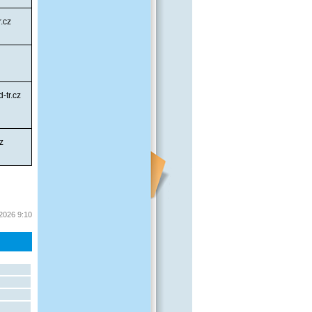
.cz
-tr.cz
z
 2026 9:10