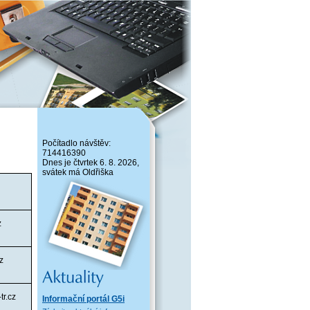
Počítadlo návštěv:
714416390
Dnes je čtvrtek 6. 8. 2026,
svátek má Oldřiška
z
z
tr.cz
Informační portál G5i