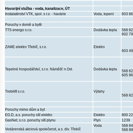
Havarijní služba - voda, kanalizace, ÚT
Instalatérství VTK, spol. s r.o. - havárie
Voda, topení
603 86
Poruchy v domě a bytě
TTS energo s.r.o.
Dodávka tepla
568 82
602 79
ZAME elektro Třebíč, s.r.o.
Elektro
603 49
Tepelné hospodářství, s.r.o. Náměšť n.Osl.
Dodávka tepla
568 62
605 96
Trebilift s.r.o.
Výtahy
568 82
Poruchy mimo dům a byt
EG.D, a.s. poruchy sítí elektro
Elektro
800 22
GasNet, s.r.o. poruchy sítí plynu
Plyn
1239
Voda
568 84
Vodárenská akciová společenst, a.s. div. Třebíč
568 89