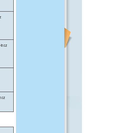
z
tr.cz
.cz