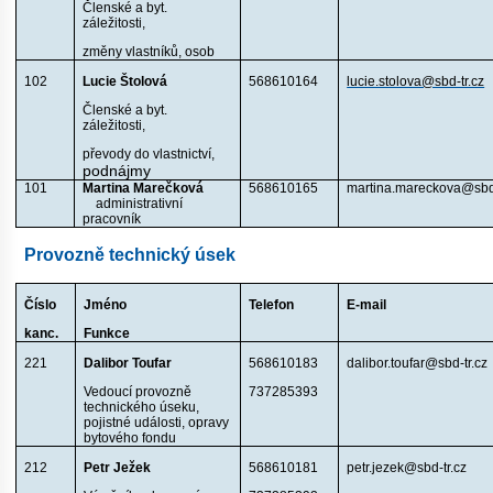
Členské a byt.
záležitosti,
změny vlastníků, osob
102
Lucie Štolová
568610164
lucie.stolova@sbd-tr.cz
Členské a byt.
záležitosti,
převody do vlastnictví,
podnájmy
101
Martina Marečková
568610165
martina.mareckova@sbd-
administrativní
pracovník
Provozně technický úsek
Číslo
Jméno
Telefon
E-mail
kanc.
Funkce
221
Dalibor Toufar
568610183
dalibor.toufar@sbd-tr.cz
Vedoucí provozně
737285393
technického úseku,
pojistné události, opravy
bytového fondu
212
Petr Ježek
568610181
petr.jezek@sbd-tr.cz