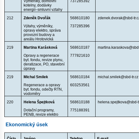
Výměníky, domovní
737285392
kotelny, dodávky
energií–smluvní vztahy
212
Zdeněk Dvořák
568610180
zdenek.dvorak@sbd-tr.c
Výtahy, výměníky,
737285396
opravy elektro, správa
provozní budovy a
areálu Hrotovická
219
Martina Karásková
568610187
martina.karaskova@sbd-
Opravy a regenerace
777821610
byt. fondu, revize plynu,
deratizace, PO, stavební
úpravy
219
Michal Smilek
568610184
michal.smilek@sbd-tr.cz
Regenerace a opravy
603253561
byt. fondu, odečty RTN,
vodoměry
220
Helena Špejtková
568610188
helena.spejtkova@sbd-tr
Dotační programy,
775188391
PENB, revize elektro
Ekonomický úsek
Číslo
Jméno
Telefon
E-mail