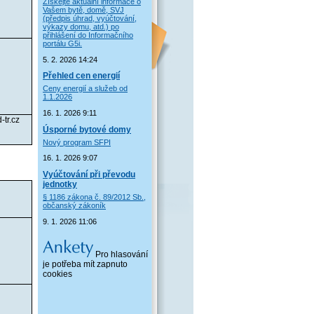
Získejte aktuální informace o
Vašem bytě, domě, SVJ
(předpis úhrad, vyúčtování,
výkazy domu, atd.) po
přihlášení do Informačního
portálu G5i.
5. 2. 2026 14:24
Přehled cen energií
Ceny energií a služeb od
1.1.2026
16. 1. 2026 9:11
tr.cz
Úsporné bytové domy
Nový program SFPI
16. 1. 2026 9:07
Vyúčtování při převodu
jednotky
§ 1186 zákona č. 89/2012 Sb.,
občanský zákoník
9. 1. 2026 11:06
Pro hlasování
je potřeba mít zapnuto
cookies