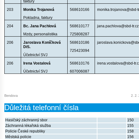
faktury
203
Monika Trojanová
568610166
monika.trojanova@sbd-tr
Pokladna, faktury
204
Bc. Jana Pachlová
568610177
jana.pachlova@sbd-tr.cz
Mzdy, personalistika
725808287
206
Jaroslava Koníčková
568610186
jaroslava.konickova@sbd
DiS.
725423094
Účetnictví SVJ
206
Irena Vostalová
568610176
irena.vostalova@sbd-tr.c
Účetnictví SVJ
607006087
Bendova
2. 2.
Důležitá telefonní čísla
Hasičský záchranný sbor
150
Záchranná lékařská služba
155
Policie České republiky
158
Městská policie
156