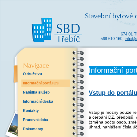
674 01 T
568 610 160,
info@s
Informační por
O družstvu
Informační portál G5i
Vstup do
portálu
Nabídka služeb
Informační deska
Kontakty
Vstup je možný pouze re
a čerpání DZ, předpisů, 
Pracovní doba
(změna počtu osob, změ
úhrad, nahlášení čísla ú
Dokumenty