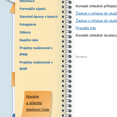
Informace
Kontakt ohledně přihlaš
Formuláře zápisů
Žádost o přístup do služb
Stavební úpravy v bytech
Žádost o přístup do služ
Fotogalerie
Pravidla info
Odkazy
Kontakt ohledně struktu
Napište nám
Projekty realizované v
IPRM
Bendova
Projekty realizované v
IROP
Havárie
a důležitá
telefonní čísla