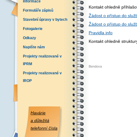
Informace
Kontakt ohledně přihlaš
Formuláře zápisů
Žádost o přístup do služb
Stavební úpravy v bytech
Žádost o přístup do služ
Fotogalerie
Pravidla info
Odkazy
Kontakt ohledně struktu
Napište nám
Projekty realizované v
IPRM
Bendova
Projekty realizované v
IROP
Havárie
a důležitá
telefonní čísla