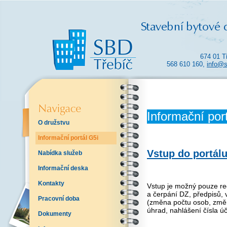
674 01 T
568 610 160,
info@s
Informační por
O družstvu
Informační portál G5i
Vstup do
portálu
Nabídka služeb
Informační deska
Kontakty
Vstup je možný pouze re
a čerpání DZ, předpisů, 
Pracovní doba
(změna počtu osob, změ
úhrad, nahlášení čísla ú
Dokumenty