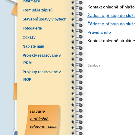
Informace
Kontakt ohledně přihlaš
Formuláře zápisů
Žádost o přístup do služb
Stavební úpravy v bytech
Žádost o přístup do služ
Fotogalerie
Pravidla info
Odkazy
Kontakt ohledně struktu
Napište nám
Projekty realizované v
IPRM
Bendova
Projekty realizované v
IROP
Havárie
a důležitá
telefonní čísla