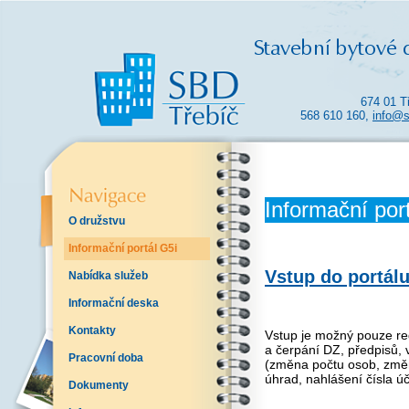
674 01 T
568 610 160,
info@s
Informační por
O družstvu
Informační portál G5i
Vstup do
portálu
Nabídka služeb
Informační deska
Kontakty
Vstup je možný pouze re
a čerpání DZ, předpisů, 
Pracovní doba
(změna počtu osob, změ
úhrad, nahlášení čísla ú
Dokumenty