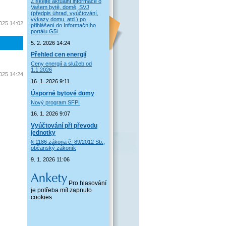
Získejte aktuální informace o
Vašem bytě, domě, SVJ
(předpis úhrad, vyúčtování,
výkazy domu, atd.) po
2025 14:02
přihlášení do Informačního
portálu G5i.
5. 2. 2026 14:24
Přehled cen energií
Ceny energií a služeb od
1.1.2026
2025 14:24
16. 1. 2026 9:11
Úsporné bytové domy
Nový program SFPI
16. 1. 2026 9:07
Vyúčtování při převodu
jednotky
§ 1186 zákona č. 89/2012 Sb.,
občanský zákoník
9. 1. 2026 11:06
Pro hlasování
je potřeba mít zapnuto
cookies