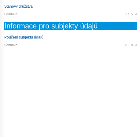
Stanovy družstva
Bendova
27. 5. 
Informace pro subjekty údajů
Poučení subjektu údajů
Bendova
8. 10. 