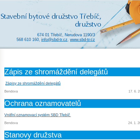
674 01 Třebíč, Nerudova 1190/3
568 610 160,
info@sbd-tr.cz
,
www.sbd-tr.cz
Zápis ze shromáždění delegátů
Zápisy ze shromáždění delegátů
Bendova
17. 6. 
Ochrana oznamovatelů
Vnitřní oznamovací systém SBD Třebíč
Bendova
24. 1. 
Stanovy družstva