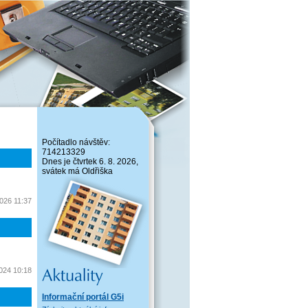
Počítadlo návštěv:
714213329
Dnes je čtvrtek 6. 8. 2026,
svátek má Oldřiška
2026 11:37
2024 10:18
Informační portál G5i