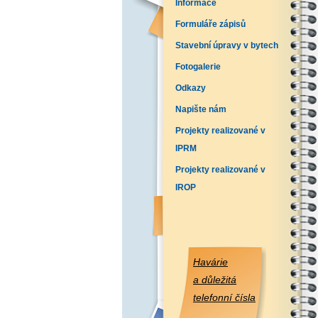
Informace
Formuláře zápisů
Stavební úpravy v bytech
Fotogalerie
Odkazy
Napište nám
Projekty realizované v
IPRM
Projekty realizované v
IROP
Havárie
a důležitá
telefonní čísla