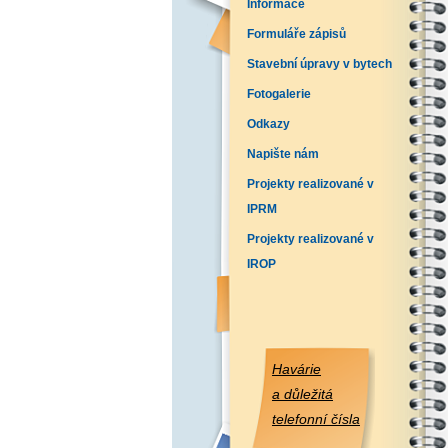
Informace
Formuláře zápisů
Stavební úpravy v bytech
Fotogalerie
Odkazy
Napište nám
Projekty realizované v
IPRM
Projekty realizované v
IROP
Havárie
a důležitá
telefonní čísla