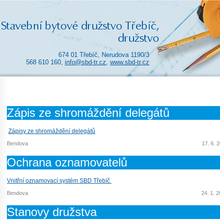
674 01 Třebíč, Nerudova 1190/3
568 610 160,
info@sbd-tr.cz
,
www.sbd-tr.cz
Zápis ze shromáždění delegátů
Zápisy ze shromáždění delegátů
Bendova
17. 6. 
Ochrana oznamovatelů
Vnitřní oznamovací systém SBD Třebíč
Bendova
24. 1. 
Stanovy družstva