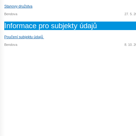
Stanovy družstva
Bendova
27. 5. 
Informace pro subjekty údajů
Poučení subjektu údajů
Bendova
8. 10. 