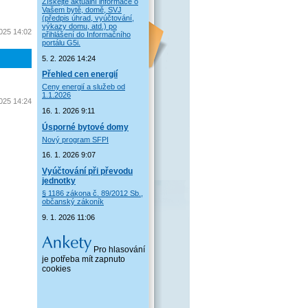
Získejte aktuální informace o
Vašem bytě, domě, SVJ
(předpis úhrad, vyúčtování,
výkazy domu, atd.) po
2025 14:02
přihlášení do Informačního
portálu G5i.
5. 2. 2026 14:24
Přehled cen energií
Ceny energií a služeb od
1.1.2026
2025 14:24
16. 1. 2026 9:11
Úsporné bytové domy
Nový program SFPI
16. 1. 2026 9:07
Vyúčtování při převodu
jednotky
§ 1186 zákona č. 89/2012 Sb.,
občanský zákoník
9. 1. 2026 11:06
Pro hlasování
je potřeba mít zapnuto
cookies