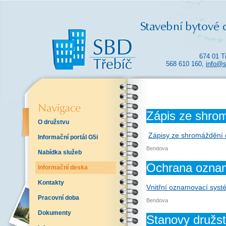
674 01 T
568 610 160,
info@s
Zápis ze shro
O družstvu
Zápisy ze shromáždění 
Informační portál G5i
Bendova
Nabídka služeb
Ochrana ozna
Informační deska
Kontakty
Vnitřní oznamovací sys
Pracovní doba
Bendova
Dokumenty
Stanovy družs