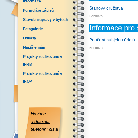
Informace
Stanovy družstva
Formuláře zápisů
Bendova
Stavební úpravy v bytech
Informace pro 
Fotogalerie
Odkazy
Poučení subjektu údajů
Napište nám
Bendova
Projekty realizované v
IPRM
Projekty realizované v
IROP
Havárie
a důležitá
telefonní čísla