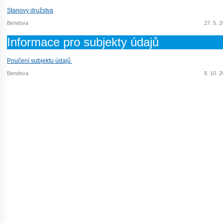
Stanovy družstva
Bendova
27. 5. 
Informace pro subjekty údajů
Poučení subjektu údajů
Bendova
8. 10. 