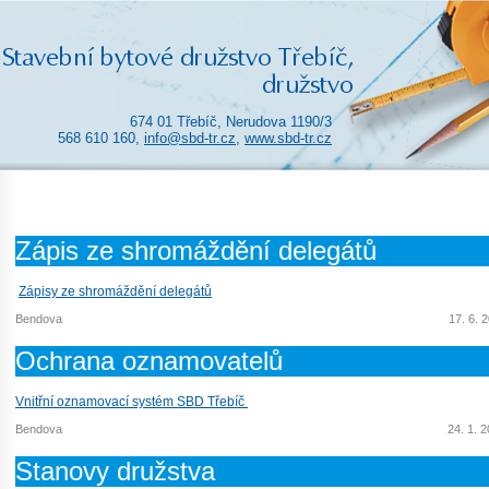
674 01 Třebíč, Nerudova 1190/3
568 610 160,
info@sbd-tr.cz
,
www.sbd-tr.cz
Zápis ze shromáždění delegátů
Zápisy ze shromáždění delegátů
Bendova
17. 6. 
Ochrana oznamovatelů
Vnitřní oznamovací systém SBD Třebíč
Bendova
24. 1. 
Stanovy družstva