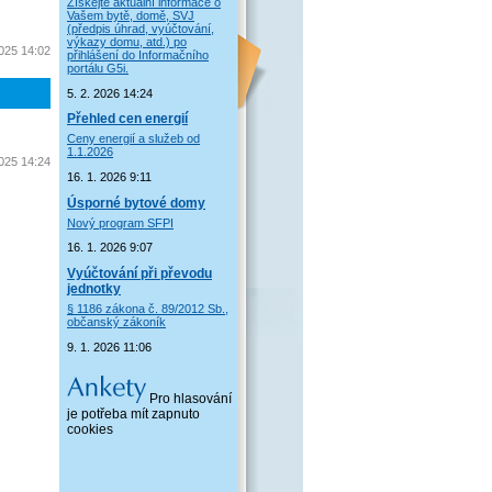
Získejte aktuální informace o
Vašem bytě, domě, SVJ
(předpis úhrad, vyúčtování,
výkazy domu, atd.) po
2025 14:02
přihlášení do Informačního
portálu G5i.
5. 2. 2026 14:24
Přehled cen energií
Ceny energií a služeb od
1.1.2026
2025 14:24
16. 1. 2026 9:11
Úsporné bytové domy
Nový program SFPI
16. 1. 2026 9:07
Vyúčtování při převodu
jednotky
§ 1186 zákona č. 89/2012 Sb.,
občanský zákoník
9. 1. 2026 11:06
Pro hlasování
je potřeba mít zapnuto
cookies