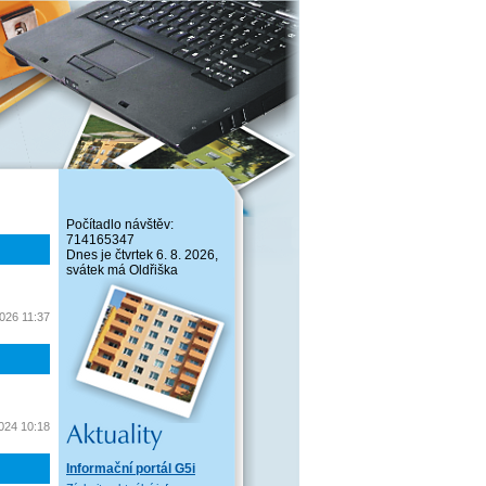
Počítadlo návštěv:
714165347
Dnes je čtvrtek 6. 8. 2026,
svátek má Oldřiška
2026 11:37
2024 10:18
Informační portál G5i