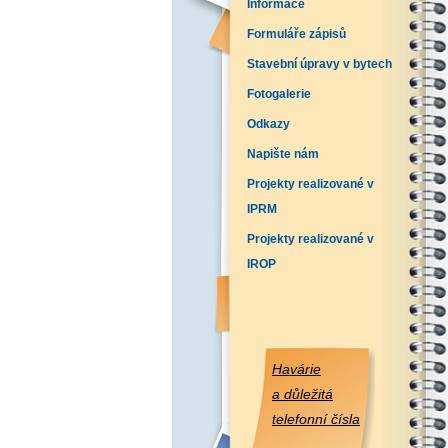
Informace
Formuláře zápisů
Stavební úpravy v bytech
Fotogalerie
Odkazy
Napište nám
Projekty realizované v
IPRM
Projekty realizované v
IROP
Havárie
a důležitá
telefonní čísla