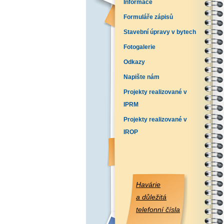
Informace
Formuláře zápisů
Stavební úpravy v bytech
Fotogalerie
Odkazy
Napište nám
Projekty realizované v
IPRM
Projekty realizované v
IROP
Havárie
a důležitá
telefonní čísla