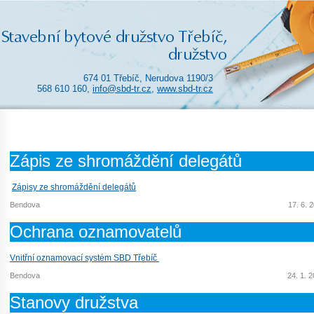
674 01 Třebíč, Nerudova 1190/3
568 610 160,
info@sbd-tr.cz
,
www.sbd-tr.cz
Zápis ze shromáždění delegátů
Zápisy ze shromáždění delegátů
Bendova
17. 6. 
Ochrana oznamovatelů
Vnitřní oznamovací systém SBD Třebíč
Bendova
24. 1. 
Stanovy družstva