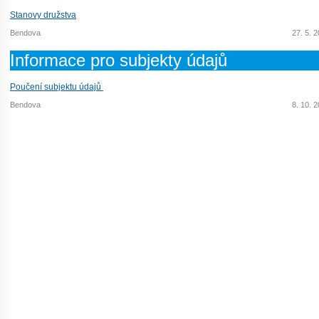
Stanovy družstva
Bendova
27. 5. 
Informace pro subjekty údajů
Poučení subjektu údajů
Bendova
8. 10. 