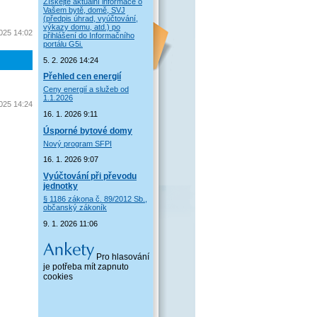
Získejte aktuální informace o
Vašem bytě, domě, SVJ
(předpis úhrad, vyúčtování,
výkazy domu, atd.) po
2025 14:02
přihlášení do Informačního
portálu G5i.
5. 2. 2026 14:24
Přehled cen energií
Ceny energií a služeb od
1.1.2026
2025 14:24
16. 1. 2026 9:11
Úsporné bytové domy
Nový program SFPI
16. 1. 2026 9:07
Vyúčtování při převodu
jednotky
§ 1186 zákona č. 89/2012 Sb.,
občanský zákoník
9. 1. 2026 11:06
Pro hlasování
je potřeba mít zapnuto
cookies