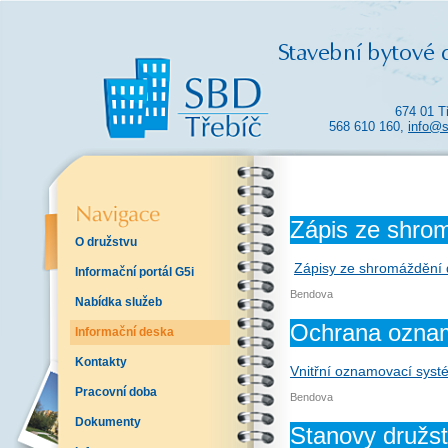
674 01 T
568 610 160,
info@s
Zápis ze shro
O družstvu
Zápisy ze shromáždění 
Informační portál G5i
Bendova
Nabídka služeb
Ochrana ozna
Informační deska
Kontakty
Vnitřní oznamovací sys
Pracovní doba
Bendova
Dokumenty
Stanovy družs