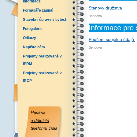
Informace
Stanovy družstva
Formuláře zápisů
Bendova
Stavební úpravy v bytech
Informace pro 
Fotogalerie
Odkazy
Poučení subjektu údajů
Napište nám
Bendova
Projekty realizované v
IPRM
Projekty realizované v
IROP
Havárie
a důležitá
telefonní čísla