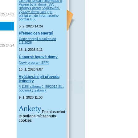
Získejte aktuální informace o
Vašem bytě, domě, SVJ
(předpis úhrad, vyúčtování,
výkazy domu, atd.) po
2025 14:02
přihlášení do Informačního
portálu G5i.
5. 2. 2026 14:24
Přehled cen energií
Ceny energií a služeb od
1.1.2026
2025 14:24
16. 1. 2026 9:11
Úsporné bytové domy
Nový program SFPI
16. 1. 2026 9:07
Vyúčtování při převodu
jednotky
§ 1186 zákona č. 89/2012 Sb.,
občanský zákoník
9. 1. 2026 11:06
Pro hlasování
je potřeba mít zapnuto
cookies