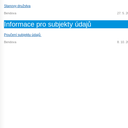
Stanovy družstva
Bendova
27. 5. 
Informace pro subjekty údajů
Poučení subjektu údajů
Bendova
8. 10. 