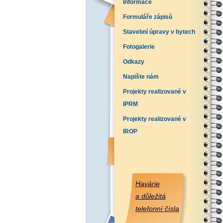
Informace
Formuláře zápisů
Stavební úpravy v bytech
Fotogalerie
Odkazy
Napište nám
Projekty realizované v
IPRM
Projekty realizované v
IROP
Havárie
a důležitá
telefonní čísla