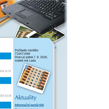
Počítadlo návštěv:
715471946
Dnes je pátek 7. 8. 2026,
svátek má Lada
2026 11:37
2024 10:18
Informační portál G5i