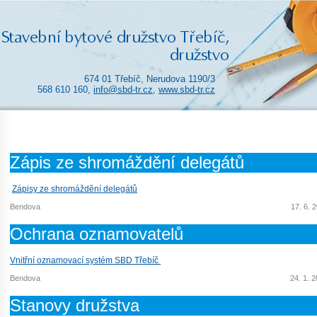
674 01 Třebíč, Nerudova 1190/3
568 610 160,
info@sbd-tr.cz
,
www.sbd-tr.cz
Zápis ze shromáždění delegátů
Zápisy ze shromáždění delegátů
Bendova
17. 6. 
Ochrana oznamovatelů
Vnitřní oznamovací systém SBD Třebíč
Bendova
24. 1. 
Stanovy družstva