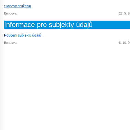
Stanovy družstva
Bendova
27. 5. 
Informace pro subjekty údajů
Poučení subjektu údajů
Bendova
8. 10. 