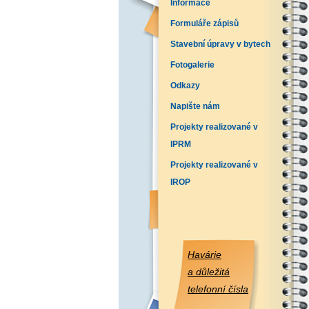
Informace
Formuláře zápisů
Stavební úpravy v bytech
Fotogalerie
Odkazy
Napište nám
Projekty realizované v
IPRM
Projekty realizované v
IROP
Havárie
a důležitá
telefonní čísla