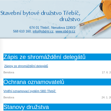
674 01 Třebíč, Nerudova 1190/3
568 610 160,
info@sbd-tr.cz
,
www.sbd-tr.cz
Zápis ze shromáždění delegátů
Zápisy ze shromáždění delegátů
Bendova
17. 6. 
Ochrana oznamovatelů
Vnitřní oznamovací systém SBD Třebíč
Bendova
24. 1. 
Stanovy družstva