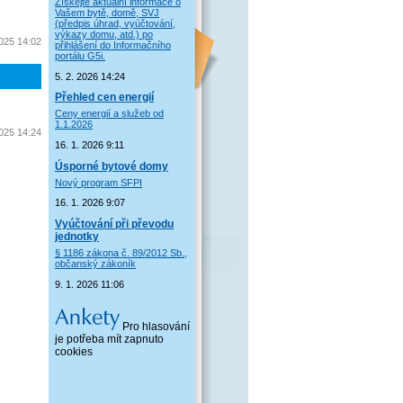
Získejte aktuální informace o
Vašem bytě, domě, SVJ
(předpis úhrad, vyúčtování,
výkazy domu, atd.) po
2025 14:02
přihlášení do Informačního
portálu G5i.
5. 2. 2026 14:24
Přehled cen energií
Ceny energií a služeb od
1.1.2026
2025 14:24
16. 1. 2026 9:11
Úsporné bytové domy
Nový program SFPI
16. 1. 2026 9:07
Vyúčtování při převodu
jednotky
§ 1186 zákona č. 89/2012 Sb.,
občanský zákoník
9. 1. 2026 11:06
Pro hlasování
je potřeba mít zapnuto
cookies